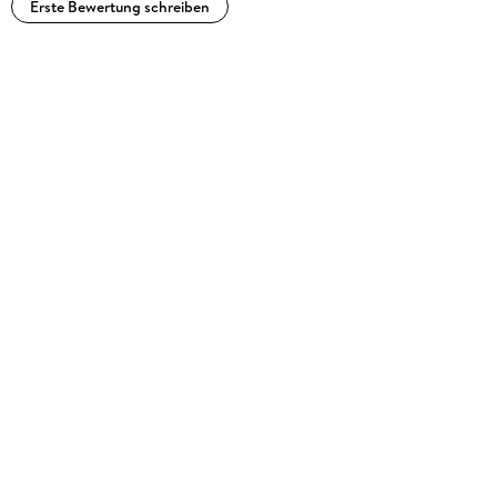
Erste Bewertung schreiben
produzierte andere Blues-, Rock- und Jazzkünstler. Felix
Janosa hat eine Tochter und lebt auf dem Lande bei Aachen.