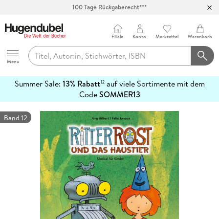
100 Tage Rückgaberecht***
Abholung in über 100 Filialen
Filiale
Konto
Merkzettel
Warenkorb
Hugendubel
Menu
Summer Sale:
13% Rabatt
auf viele Sortimente mit dem
12
mehr
Code
SOMMER13
erfahren
Band 12