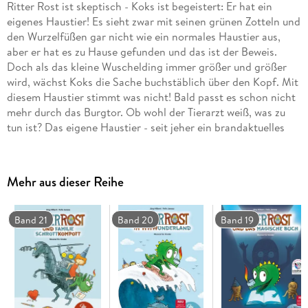
Ritter Rost ist skeptisch - Koks ist begeistert: Er hat ein
eigenes Haustier! Es sieht zwar mit seinen grünen Zotteln und
den Wurzelfüßen gar nicht wie ein normales Haustier aus,
aber er hat es zu Hause gefunden und das ist der Beweis.
Doch als das kleine Wuschelding immer größer und größer
wird, wächst Koks die Sache buchstäblich über den Kopf. Mit
diesem Haustier stimmt was nicht! Bald passt es schon nicht
mehr durch das Burgtor. Ob wohl der Tierarzt weiß, was zu
tun ist? Das eigene Haustier - seit jeher ein brandaktuelles
Familienthema. Ganz klar, dass auch ein heldenhafter
Blechritter sich eines Tages diesem Thema stellen muss. Und
das tun die Ritter-Rost-Schöpfer Jörg Hilbert und Felix
Mehr aus dieser Reihe
Janosa: wie immer charmant, witzig, bildstark und
hochmusikalisch. Ein neues Familien-Bilderbuch in der
erfolgreichen Ritter-Rost-Musicalreihe. "Längst ein Klassiker."
Band 21
Band 20
Band 19
(Die Zeit) Empfohlen vom Verband deutscher Musikschulen
(VdM) und ausgezeichnet mit dem Sonderpreis der
Kinderjury.
CD Standard Audio Format