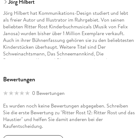
Jörg Hilbert
Jörg Hilbert hat Kommunikations-Design studiert und lebt
als freier Autor und Illustrator im Ruhrgebiet. Von seinen
beliebten Ritter Rost Kinderbuchmusicals (Musik von Felix
Janosa) wurden bisher über 1 Million Exemplare verkauft.
Auch in ihrer Bühnenfassung gehören sie zu den beliebtesten
Kinderstücken überhaupt. Weitere Titel sind Der
Schweinachtsmann, Das Schneemannkind, Die
Pappenheimer, Karo und Blaumann sowie die weltweit
erfolgreiche Serie Fritz & Fertig Schach für Kinder. Jörg
Hilbert hat zwei Kinder und ist mit dem Dichter Joachim
Bewertungen
Ringelnatz verwandt.
0 Bewertungen
Felix Janosa komponiert bereits seit seinem zwölften
Lebensjahr. Er studierte zwar Schulmusik, ging aber nicht als
Es wurden noch keine Bewertungen abgegeben. Schreiben
Musiklehrer in die Schule, sondern wurde Kabarettist, Jazz-
Sie die erste Bewertung zu "Ritter Rost 12: Ritter Rost und das
Pianist, Produzent und Buchautor. Neben seinen zahlreichen
Haustier" und helfen Sie damit anderen bei der
musikpädagogischen Veröffentlichungen und den Ritter Rost
Kaufentscheidung.
Musicals (mit Jörg Hilbert) schrieb er für die
unterschiedlichsten musikalischen Besetzungen und