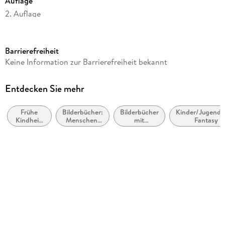
Auflage
2. Auflage
Seitenanzahl
56
Barrierefreiheit
Altersempfehlung
Keine Information zur Barrierefreiheit bekannt
ab 4 Jahre
Reihe
Entdecken Sie mehr
Ritter Rost, 12
Frühe
Bilderbücher:
Bilderbücher
Kinder/Jugendli
Autor/Autorin
Kindheit:
Menschen,
mit
Fantasy
Jörg Hilbert, Felix Janosa
Reime
Figuren,
Erzähltexten
und
Charaktere
Verlag/Hersteller
Wortspiele
Betz, Annette
Produktart
gebunden
Abbildungen
durchgehend farbig illustriert