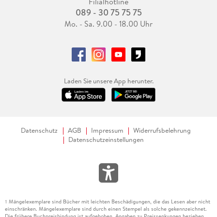
Filialhotline
089 - 30 75 75 75
Mo. - Sa. 9.00 - 18.00 Uhr
Laden Sie unsere App herunter.
Datenschutz
AGB
Impressum
Widerrufsbelehrung
Datenschutzeinstellungen
Mängelexemplare sind Bücher mit leichten Beschädigungen, die das Lesen aber nicht
1
einschränken. Mängelexemplare sind durch einen Stempel als solche gekennzeichnet.
Die frühere Buchpreisbindung ist aufgehoben. Angaben zu Preissenkungen beziehen