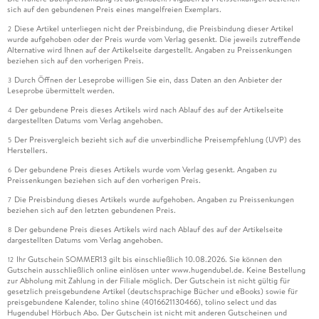
sich auf den gebundenen Preis eines mangelfreien Exemplars.
Diese Artikel unterliegen nicht der Preisbindung, die Preisbindung dieser Artikel
2
wurde aufgehoben oder der Preis wurde vom Verlag gesenkt. Die jeweils zutreffende
Alternative wird Ihnen auf der Artikelseite dargestellt. Angaben zu Preissenkungen
beziehen sich auf den vorherigen Preis.
Durch Öffnen der Leseprobe willigen Sie ein, dass Daten an den Anbieter der
3
Leseprobe übermittelt werden.
Der gebundene Preis dieses Artikels wird nach Ablauf des auf der Artikelseite
4
dargestellten Datums vom Verlag angehoben.
Der Preisvergleich bezieht sich auf die unverbindliche Preisempfehlung (UVP) des
5
Herstellers.
Der gebundene Preis dieses Artikels wurde vom Verlag gesenkt. Angaben zu
6
Preissenkungen beziehen sich auf den vorherigen Preis.
Die Preisbindung dieses Artikels wurde aufgehoben. Angaben zu Preissenkungen
7
beziehen sich auf den letzten gebundenen Preis.
Der gebundene Preis dieses Artikels wird nach Ablauf des auf der Artikelseite
8
dargestellten Datums vom Verlag angehoben.
Ihr Gutschein SOMMER13 gilt bis einschließlich 10.08.2026. Sie können den
12
Gutschein ausschließlich online einlösen unter www.hugendubel.de. Keine Bestellung
zur Abholung mit Zahlung in der Filiale möglich. Der Gutschein ist nicht gültig für
gesetzlich preisgebundene Artikel (deutschsprachige Bücher und eBooks) sowie für
preisgebundene Kalender, tolino shine (4016621130466), tolino select und das
Hugendubel Hörbuch Abo. Der Gutschein ist nicht mit anderen Gutscheinen und