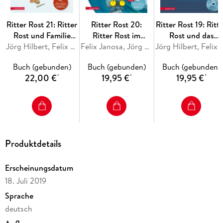
Ritter Rost 21: Ritter
Ritter Rost 20:
Ritter Rost 19: Ritt
Rost und Familie
Ritter Rost im
Rost und das
Schrottkompott
Jörg Hilbert, Felix Janosa
WWWunderland
Felix Janosa, Jörg Hilbert
magische Buch
Jörg Hilbert, Feli
(Ritter Rost mit CD
(Ritter Rost mit CD
(Ritter Rost mit C
Buch (gebunden)
Buch (gebunden)
Buch (gebunden)
und zum Streamen,
und zum Streamen,
und zum Streamen
22,00 €
19,95 €
19,95 €
*
*
*
Bd. 21)
Bd. 20)
Bd. 19)
Produktdetails
Erscheinungsdatum
18. Juli 2019
Sprache
deutsch