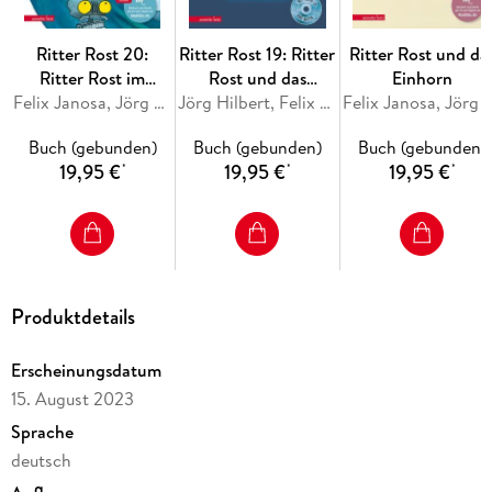
Ritter Rost 20:
Ritter Rost 19: Ritter
Ritter Rost und da
Ritter Rost im
Rost und das
Einhorn
WWWunderland
Felix Janosa, Jörg Hilbert
magische Buch
Jörg Hilbert, Felix Janosa
Felix Janosa, Jörg H
(Ritter Rost mit CD
(Ritter Rost mit CD
Buch (gebunden)
Buch (gebunden)
Buch (gebunden)
und zum Streamen,
und zum Streamen,
19,95 €
19,95 €
19,95 €
*
*
*
Bd. 20)
Bd. 19)
Produktdetails
Erscheinungsdatum
15. August 2023
Sprache
deutsch