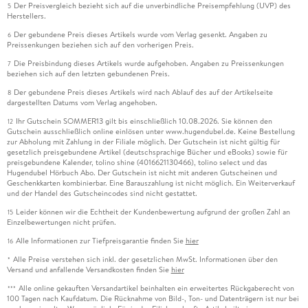
Der Preisvergleich bezieht sich auf die unverbindliche Preisempfehlung (UVP) des
5
Herstellers.
Der gebundene Preis dieses Artikels wurde vom Verlag gesenkt. Angaben zu
6
Preissenkungen beziehen sich auf den vorherigen Preis.
Die Preisbindung dieses Artikels wurde aufgehoben. Angaben zu Preissenkungen
7
beziehen sich auf den letzten gebundenen Preis.
Der gebundene Preis dieses Artikels wird nach Ablauf des auf der Artikelseite
8
dargestellten Datums vom Verlag angehoben.
Ihr Gutschein SOMMER13 gilt bis einschließlich 10.08.2026. Sie können den
12
Gutschein ausschließlich online einlösen unter www.hugendubel.de. Keine Bestellung
zur Abholung mit Zahlung in der Filiale möglich. Der Gutschein ist nicht gültig für
gesetzlich preisgebundene Artikel (deutschsprachige Bücher und eBooks) sowie für
preisgebundene Kalender, tolino shine (4016621130466), tolino select und das
Hugendubel Hörbuch Abo. Der Gutschein ist nicht mit anderen Gutscheinen und
Geschenkkarten kombinierbar. Eine Barauszahlung ist nicht möglich. Ein Weiterverkauf
und der Handel des Gutscheincodes sind nicht gestattet.
Leider können wir die Echtheit der Kundenbewertung aufgrund der großen Zahl an
15
Einzelbewertungen nicht prüfen.
Alle Informationen zur Tiefpreisgarantie finden Sie
hier
16
Alle Preise verstehen sich inkl. der gesetzlichen MwSt. Informationen über den
*
Versand und anfallende Versandkosten finden Sie
hier
Alle online gekauften Versandartikel beinhalten ein erweitertes Rückgaberecht von
***
100 Tagen nach Kaufdatum. Die Rücknahme von Bild-, Ton- und Datenträgern ist nur bei