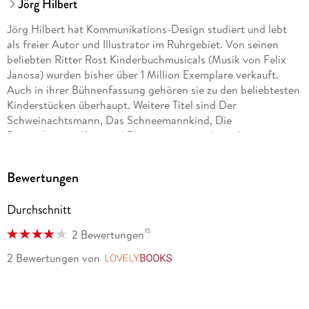
Jörg Hilbert
Jörg Hilbert hat Kommunikations-Design studiert und lebt
als freier Autor und Illustrator im Ruhrgebiet. Von seinen
beliebten Ritter Rost Kinderbuchmusicals (Musik von Felix
Janosa) wurden bisher über 1 Million Exemplare verkauft.
Auch in ihrer Bühnenfassung gehören sie zu den beliebtesten
Kinderstücken überhaupt. Weitere Titel sind Der
Schweinachtsmann, Das Schneemannkind, Die
Pappenheimer, Karo und Blaumann sowie die weltweit
erfolgreiche Serie Fritz & Fertig Schach für Kinder. Jörg
Hilbert hat zwei Kinder und ist mit dem Dichter Joachim
Bewertungen
Ringelnatz verwandt.
Durchschnitt
Felix Janosa komponiert bereits seit seinem zwölften
Lebensjahr. Er studierte zwar Schulmusik, ging aber nicht als
15
2 Bewertungen
Musiklehrer in die Schule, sondern wurde Kabarettist, Jazz-
Pianist, Produzent und Buchautor. Neben seinen zahlreichen
2 Bewertungen
von
LovelyBooks
musikpädagogischen Veröffentlichungen und den Ritter Rost
Musicals (mit Jörg Hilbert) schrieb er für die
unterschiedlichsten musikalischen Besetzungen und