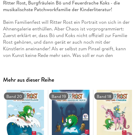
Ritter Rost, Burgfräulein Bö und Feuerdrache Koks - die
musikalischste Patchworkfamilie der Kinderliteratur!
Beim Familienfest will Ritter Rost ein Portrait von sich in der
Ahnengalerie enthüllen. Aber Chaos ist vorprogrammiert:
Zuerst erklärt er, dass Bö und Koks nicht offiziell zur Familie
Rost gehören, und dann gerät er auch noch mit der
Künstlerin aneinander! Als er selbst zum Pinsel greift, kann
von Kunst keine Rede mehr sein. Was soll er nun den
Verwandten präsentieren? Zum Glück sind Bö und Koks nicht
nachtragend und helfen ihm. Schließlich sind sie eine, wenn
auch zusammengewürfelte, Familie! Und Familien halten
Mehr aus dieser Reihe
zusammen . . .
Eine schräg-schöne Geschichte über Chaosfamilien und
Band 20
Band 19
Band 18
Familienglück - mit vielen tollen neuen Songs
CD Standard Audio Format