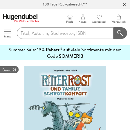
100 Tage Rückgaberecht***
Abholung in über 100 Filialen
Filiale
Konto
Merkzettel
Warenkorb
Hugendubel
Menu
Summer Sale:
13% Rabatt
auf viele Sortimente mit dem
12
mehr
Code
SOMMER13
erfahren
Band 21