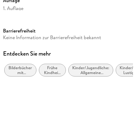
Auflage
1. Auflage
Seitenanzahl
48
Barrierefreiheit
Altersempfehlung
Keine Information zur Barrierefreiheit bekannt
ab 4 Jahre
Reihe
Entdecken Sie mehr
Ritter Rost, 21
Bilderbücher
Frühe
Kinder/Jugendliche:
Kinder/J
Autor/Autorin
mit
Kindheit:
Allgemeine
Lustig
Jörg Hilbert, Felix Janosa
Erzähltexten:
Reime
Interessen: Musik
Fantasie und
und
und Musiker
Verlag/Hersteller
Spiel
Wortspiele
Betz, Annette
Produktart
gebunden
Abbildungen
durchgehend farbig illustriert