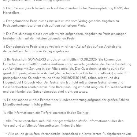
Der Preisvergleich bezieht sich auf die unverbindliche Preisempfehlung (UVP) des
5
Herstellers.
Der gebundene Preis dieses Artikels wurde vom Verlag gesenkt. Angaben zu
6
Preissenkungen beziehen sich auf den vorherigen Preis.
Die Preisbindung dieses Artikels wurde aufgehoben. Angaben zu Preissenkungen
7
beziehen sich auf den letzten gebundenen Preis.
Der gebundene Preis dieses Artikels wird nach Ablauf des auf der Artikelseite
8
dargestellten Datums vom Verlag angehoben.
Ihr Gutschein SOMMER13 gilt bis einschließlich 10.08.2026. Sie können den
12
Gutschein ausschließlich online einlösen unter www.hugendubel.de. Keine Bestellung
zur Abholung mit Zahlung in der Filiale möglich. Der Gutschein ist nicht gültig für
gesetzlich preisgebundene Artikel (deutschsprachige Bücher und eBooks) sowie für
preisgebundene Kalender, tolino shine (4016621130466), tolino select und das
Hugendubel Hörbuch Abo. Der Gutschein ist nicht mit anderen Gutscheinen und
Geschenkkarten kombinierbar. Eine Barauszahlung ist nicht möglich. Ein Weiterverkauf
und der Handel des Gutscheincodes sind nicht gestattet.
Leider können wir die Echtheit der Kundenbewertung aufgrund der großen Zahl an
15
Einzelbewertungen nicht prüfen.
Alle Informationen zur Tiefpreisgarantie finden Sie
hier
16
Alle Preise verstehen sich inkl. der gesetzlichen MwSt. Informationen über den
*
Versand und anfallende Versandkosten finden Sie
hier
Alle online gekauften Versandartikel beinhalten ein erweitertes Rückgaberecht von
***