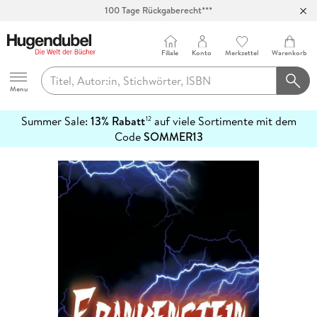
Abholung in über 100 Filialen
Filiale
Konto
Merkzettel
Warenkorb
Hugendubel
Menu
Summer Sale:
13% Rabatt
auf viele Sortimente mit dem
12
mehr
Code
SOMMER13
erfahren