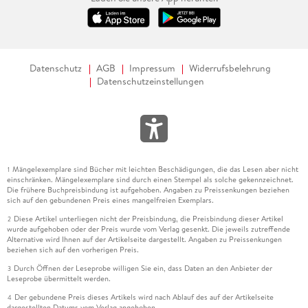
Datenschutz
AGB
Impressum
Widerrufsbelehrung
Datenschutzeinstellungen
Mängelexemplare sind Bücher mit leichten Beschädigungen, die das Lesen aber nicht
1
einschränken. Mängelexemplare sind durch einen Stempel als solche gekennzeichnet.
Die frühere Buchpreisbindung ist aufgehoben. Angaben zu Preissenkungen beziehen
sich auf den gebundenen Preis eines mangelfreien Exemplars.
Diese Artikel unterliegen nicht der Preisbindung, die Preisbindung dieser Artikel
2
wurde aufgehoben oder der Preis wurde vom Verlag gesenkt. Die jeweils zutreffende
Alternative wird Ihnen auf der Artikelseite dargestellt. Angaben zu Preissenkungen
beziehen sich auf den vorherigen Preis.
Durch Öffnen der Leseprobe willigen Sie ein, dass Daten an den Anbieter der
3
Leseprobe übermittelt werden.
Der gebundene Preis dieses Artikels wird nach Ablauf des auf der Artikelseite
4
dargestellten Datums vom Verlag angehoben.