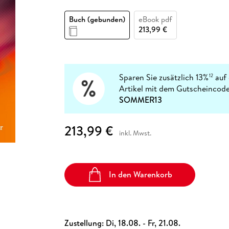
Fremdsprachige Bücher
n Lernhilfen
 Jugendbücher
eiber
Hörbuch Downloads im Bundle
cher
 Vergleich
 Puzzlezubehör
Lernen
New Adult
STABILO
Taschenbücher
Buch (gebunden)
eBook pdf
hilfen
hriller
 Backen
er
lender
Ratgeber
213,99 €
op
hriller
Romance
Sachbücher
precher:innen
Science Fiction
Sparen Sie zusätzlich 13%
auf 
12
Artikel mit dem Gutscheincode
Fremdsprachige Bücher
SOMMER13
213,99 €
inkl. Mwst.
In den Warenkorb
Zustellung:
Di, 18.08. - Fr, 21.08.