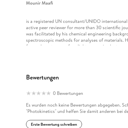
Mounir Maafi
is a registered UN consultant/UNIDO international e
active peer reviewer for more than 30 scientific jou
was facilitated by his chemical engineering backg
spectroscopic methods for analyses of materials. H
focused on storage of sunlight energy in electro-p
(France, Spain, Sweden, and the UK) that were held i
Karolinska Institute. He has also been an academic 
taught chemistry, pharmacy, pharmaceutical, and f
University, he has successfully supervised to comple
Bewertungen
externally funded international Ph. D. and Masters
poster presentations at numerous conferences (wher
presentations). The research programmes he was invo
0 Bewertungen
analytical chemistry, mathematics and mathematic
simulation, numerical integration methods, and ex
Es wurden noch keine Bewertungen abgegeben. Schr
pivotal to his research on photokinetics (i. e. , kine
"Photokinetics" und helfen Sie damit anderen bei 
determination of the photon flux of a light source)
photokinetics along the generally established stand
Erste Bewertung schreiben
numerous papers in reputable (refereed) scientific 