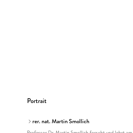
Portrait
rer. nat. Martin Smollich
Professor Dr. Martin Smollich forscht und lehrt am 