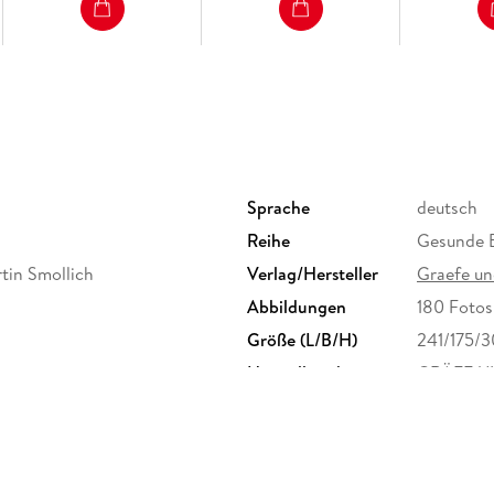
Sprache
deutsch
Reihe
Gesunde 
rtin Smollich
Verlag/Hersteller
Graefe un
Abbildungen
180 Fotos
Größe (L/B/H)
241/175/
Herstelleradresse
GRÄFE UN
81675 Mü