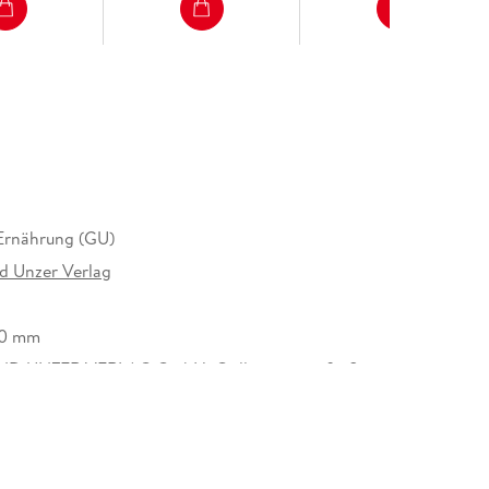
Ernährung (GU)
d Unzer Verlag
30 mm
D UNZER VERLAG GmbH, Grillparzerstraße 8,
nchen, hallo@gu.de