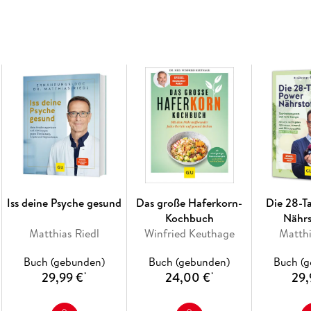
Inhaltsverzeichnis
Hinweis zur Optimierung
Impressum
Wichtiger Hinweis
Die Autoren
Vorwort
Grundprinzipien gesunder Ernährung
Faszination Ernährung
Heilung durch Ernährung
Rezepte für die Gesundheit
Bücher, die weiterhelfen
Adressen, die weiterhelfen
Iss deine Psyche gesund
Das große Haferkorn-
Die 28-T
Kochbuch
Nährs
Matthias Riedl
Winfried Keuthage
Matthi
Buch (gebunden)
Buch (gebunden)
Buch (
29,99 €
24,00 €
29,
*
*