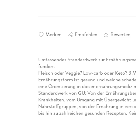
Merken
Empfehlen
Bewerten
Umfassendes Standardwerk zur Ernährungsmediz
fundiert
Fleisch oder Veggie? Low-carb oder Keto? 3 M
Ernährungsform ist gesund und welche schadet
eine Orientierung in dieser ernährungsmedizi
Standardwerk von GU: Von der Ernährungsber
Krankheiten, vom Umgang mit Übergewicht un
Nährstoffgruppen, von der Ernährung in vers
bis hin zu zahlreichen gesunden Rezepten. Kei
Genuss kommt auch nicht zu kurz - alles wissen
verständlich.