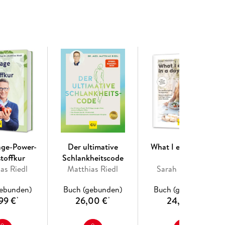
age-Power-
Der ultimative
What I eat in a day
toffkur
Schlankheitscode
as Riedl
Matthias Riedl
Sarah Franssen
gebunden)
Buch (gebunden)
Buch (gebunden)
99 €
26,00 €
24,99 €
*
*
*