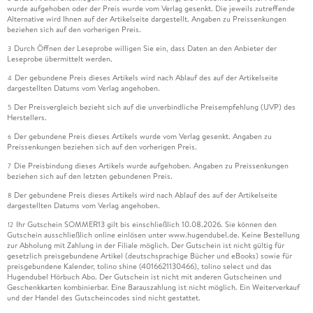
wurde aufgehoben oder der Preis wurde vom Verlag gesenkt. Die jeweils zutreffende
Alternative wird Ihnen auf der Artikelseite dargestellt. Angaben zu Preissenkungen
beziehen sich auf den vorherigen Preis.
Durch Öffnen der Leseprobe willigen Sie ein, dass Daten an den Anbieter der
3
Leseprobe übermittelt werden.
Der gebundene Preis dieses Artikels wird nach Ablauf des auf der Artikelseite
4
dargestellten Datums vom Verlag angehoben.
Der Preisvergleich bezieht sich auf die unverbindliche Preisempfehlung (UVP) des
5
Herstellers.
Der gebundene Preis dieses Artikels wurde vom Verlag gesenkt. Angaben zu
6
Preissenkungen beziehen sich auf den vorherigen Preis.
Die Preisbindung dieses Artikels wurde aufgehoben. Angaben zu Preissenkungen
7
beziehen sich auf den letzten gebundenen Preis.
Der gebundene Preis dieses Artikels wird nach Ablauf des auf der Artikelseite
8
dargestellten Datums vom Verlag angehoben.
Ihr Gutschein SOMMER13 gilt bis einschließlich 10.08.2026. Sie können den
12
Gutschein ausschließlich online einlösen unter www.hugendubel.de. Keine Bestellung
zur Abholung mit Zahlung in der Filiale möglich. Der Gutschein ist nicht gültig für
gesetzlich preisgebundene Artikel (deutschsprachige Bücher und eBooks) sowie für
preisgebundene Kalender, tolino shine (4016621130466), tolino select und das
Hugendubel Hörbuch Abo. Der Gutschein ist nicht mit anderen Gutscheinen und
Geschenkkarten kombinierbar. Eine Barauszahlung ist nicht möglich. Ein Weiterverkauf
und der Handel des Gutscheincodes sind nicht gestattet.