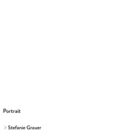
9783833885716
Herstelleradresse
Gräfe & Unzer Verlag in der VERLAGSGRUPPE
HARPERCOLLINS DEUTSCHLAND, Grillparzerstraße 8,
81675 München, hallo@gu.de
Portrait
Stefanie Grauer