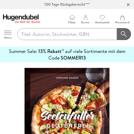
100 Tage Rückgaberecht***
Abholung in über 100 Filialen
Filiale
Konto
Merkzettel
Warenkorb
Hugendubel
Menu
Summer Sale:
13% Rabatt
auf viele Sortimente mit dem
12
mehr
Code
SOMMER13
erfahren