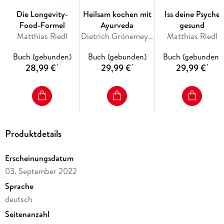
Backofenhinweis
Die Longevity-
Heilsam kochen mit
Iss deine Psyche
Tut gut, geht einfach, schmeckt super!
Food-Formel
Ayurveda
gesund
Wissenswertes rund um glutenfreie Ernährung
Matthias Riedl
Dietrich Grönemeyer, Volker Mehl
Matthias Riedl
Frühstück & Snacks
Für Zwischendurch & To go
Buch (gebunden)
Buch (gebunden)
Buch (gebunden)
Zum Sattessen
28,99 €
29,99 €
29,99 €
*
*
*
Herzhaft Backen
Süßes Seelenfutter
Die Autorin
Die Fotografin
Produktdetails
Erscheinungsdatum
03. September 2022
Sprache
deutsch
Seitenanzahl