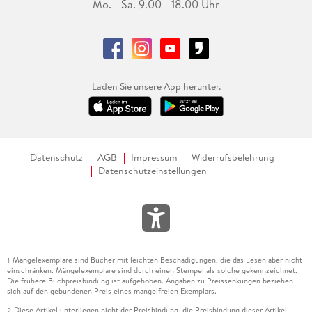
Mo. - Sa. 9.00 - 18.00 Uhr
Laden Sie unsere App herunter.
Datenschutz
AGB
Impressum
Widerrufsbelehrung
Datenschutzeinstellungen
Mängelexemplare sind Bücher mit leichten Beschädigungen, die das Lesen aber nicht
1
einschränken. Mängelexemplare sind durch einen Stempel als solche gekennzeichnet.
Die frühere Buchpreisbindung ist aufgehoben. Angaben zu Preissenkungen beziehen
sich auf den gebundenen Preis eines mangelfreien Exemplars.
Diese Artikel unterliegen nicht der Preisbindung, die Preisbindung dieser Artikel
2