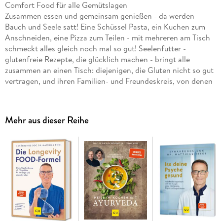
Comfort Food für alle Gemütslagen
Zusammen essen und gemeinsam genießen - da werden
Bauch und Seele satt! Eine Schüssel Pasta, ein Kuchen zum
Anschneiden, eine Pizza zum Teilen - mit mehreren am Tisch
schmeckt alles gleich noch mal so gut! Seelenfutter -
glutenfreie Rezepte, die glücklich machen - bringt alle
zusammen an einen Tisch: diejenigen, die Gluten nicht so gut
vertragen, und ihren Familien- und Freundeskreis, von denen
sicher viele neugierig darauf sind, wie gut glutenfreies Essen
schmeckt. Käsespätzle, Dampfnudeln, Flammkuchen,
Knusperpizza, Brot, Brötchen und vieles mehr, von süß bis
Mehr aus dieser Reihe
herzhaft, alles ohne Weizenmehl und glutenhaltiges Getreide,
alles einfach und leicht zu machen - und so überzeugend
lecker, das garantiert alle am Tisch glücklich werden!
Inhaltsverzeichnis
Hinweis zur Optimierung
Impressum
Wichtiger Hinweis