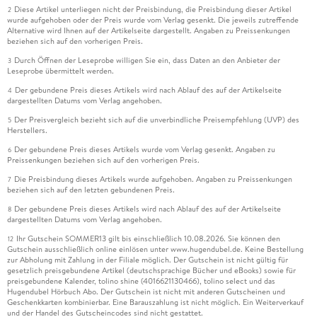
Diese Artikel unterliegen nicht der Preisbindung, die Preisbindung dieser Artikel
2
wurde aufgehoben oder der Preis wurde vom Verlag gesenkt. Die jeweils zutreffende
Alternative wird Ihnen auf der Artikelseite dargestellt. Angaben zu Preissenkungen
beziehen sich auf den vorherigen Preis.
Durch Öffnen der Leseprobe willigen Sie ein, dass Daten an den Anbieter der
3
Leseprobe übermittelt werden.
Der gebundene Preis dieses Artikels wird nach Ablauf des auf der Artikelseite
4
dargestellten Datums vom Verlag angehoben.
Der Preisvergleich bezieht sich auf die unverbindliche Preisempfehlung (UVP) des
5
Herstellers.
Der gebundene Preis dieses Artikels wurde vom Verlag gesenkt. Angaben zu
6
Preissenkungen beziehen sich auf den vorherigen Preis.
Die Preisbindung dieses Artikels wurde aufgehoben. Angaben zu Preissenkungen
7
beziehen sich auf den letzten gebundenen Preis.
Der gebundene Preis dieses Artikels wird nach Ablauf des auf der Artikelseite
8
dargestellten Datums vom Verlag angehoben.
Ihr Gutschein SOMMER13 gilt bis einschließlich 10.08.2026. Sie können den
12
Gutschein ausschließlich online einlösen unter www.hugendubel.de. Keine Bestellung
zur Abholung mit Zahlung in der Filiale möglich. Der Gutschein ist nicht gültig für
gesetzlich preisgebundene Artikel (deutschsprachige Bücher und eBooks) sowie für
preisgebundene Kalender, tolino shine (4016621130466), tolino select und das
Hugendubel Hörbuch Abo. Der Gutschein ist nicht mit anderen Gutscheinen und
Geschenkkarten kombinierbar. Eine Barauszahlung ist nicht möglich. Ein Weiterverkauf
und der Handel des Gutscheincodes sind nicht gestattet.