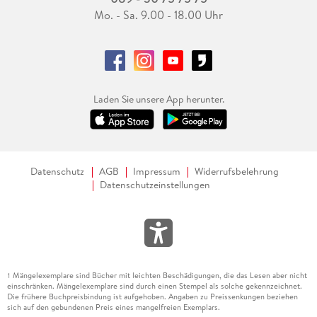
Mo. - Sa. 9.00 - 18.00 Uhr
Laden Sie unsere App herunter.
Datenschutz
AGB
Impressum
Widerrufsbelehrung
Datenschutzeinstellungen
Mängelexemplare sind Bücher mit leichten Beschädigungen, die das Lesen aber nicht
1
einschränken. Mängelexemplare sind durch einen Stempel als solche gekennzeichnet.
Die frühere Buchpreisbindung ist aufgehoben. Angaben zu Preissenkungen beziehen
sich auf den gebundenen Preis eines mangelfreien Exemplars.