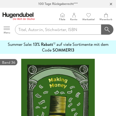
100 Tage Rückgaberecht***
Abholung in über 100 Filialen
Filiale
Konto
Merkzettel
Warenkorb
Hugendubel
Menu
Summer Sale:
13% Rabatt
auf viele Sortimente mit dem
12
mehr
Code
SOMMER13
erfahren
Band 36