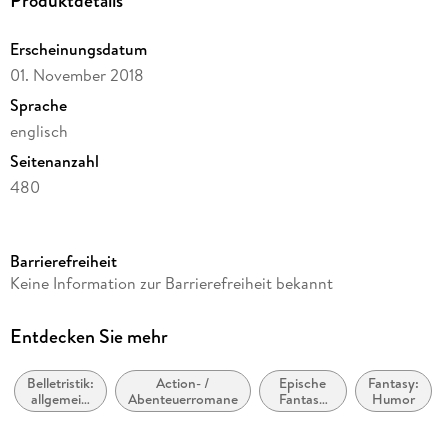
Produktdetails
Erscheinungsdatum
01. November 2018
Sprache
englisch
Seitenanzahl
480
Reihe
Making Money, 36
Barrierefreiheit
Autor/Autorin
Keine Information zur Barrierefreiheit bekannt
Terry Pratchett
Verlag/Hersteller
Entdecken Sie mehr
Penguin Classics
Belletristik:
Action- /
Epische
Fantasy:
Produktart
allgemein
Abenteuerromane
Fantasy
Humor
gebunden
und
(High
literarisch,
Fantasy) /
Gewicht
nicht nach
Heroische