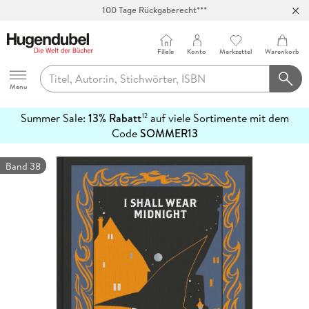
100 Tage Rückgaberecht***
Abholung in über 100 Filialen
Filiale
Konto
Merkzettel
Warenkorb
Hugendubel
Menu
Summer Sale:
13% Rabatt
auf viele Sortimente mit dem
12
mehr
Code
SOMMER13
erfahren
Band 38