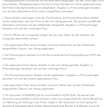
Mängelexemplare sind Bücher mit leichten Beschädigungen, die das Lesen aber nicht
1
einschränken. Mängelexemplare sind durch einen Stempel als solche gekennzeichnet.
Die frühere Buchpreisbindung ist aufgehoben. Angaben zu Preissenkungen beziehen
sich auf den gebundenen Preis eines mangelfreien Exemplars.
Diese Artikel unterliegen nicht der Preisbindung, die Preisbindung dieser Artikel
2
wurde aufgehoben oder der Preis wurde vom Verlag gesenkt. Die jeweils zutreffende
Alternative wird Ihnen auf der Artikelseite dargestellt. Angaben zu Preissenkungen
beziehen sich auf den vorherigen Preis.
Durch Öffnen der Leseprobe willigen Sie ein, dass Daten an den Anbieter der
3
Leseprobe übermittelt werden.
Der gebundene Preis dieses Artikels wird nach Ablauf des auf der Artikelseite
4
dargestellten Datums vom Verlag angehoben.
Der Preisvergleich bezieht sich auf die unverbindliche Preisempfehlung (UVP) des
5
Herstellers.
Der gebundene Preis dieses Artikels wurde vom Verlag gesenkt. Angaben zu
6
Preissenkungen beziehen sich auf den vorherigen Preis.
Die Preisbindung dieses Artikels wurde aufgehoben. Angaben zu Preissenkungen
7
beziehen sich auf den letzten gebundenen Preis.
Der gebundene Preis dieses Artikels wird nach Ablauf des auf der Artikelseite
8
dargestellten Datums vom Verlag angehoben.
Ihr Gutschein SOMMER13 gilt bis einschließlich 10.08.2026. Sie können den
12
Gutschein ausschließlich online einlösen unter www.hugendubel.de. Keine Bestellung
zur Abholung mit Zahlung in der Filiale möglich. Der Gutschein ist nicht gültig für
gesetzlich preisgebundene Artikel (deutschsprachige Bücher und eBooks) sowie für