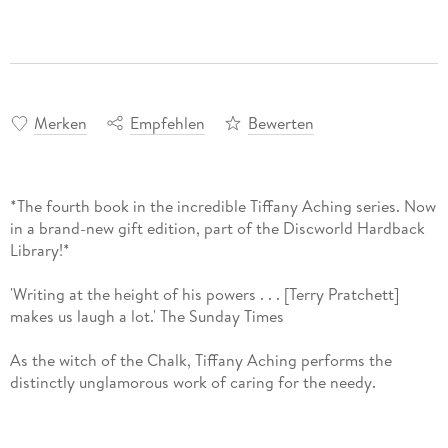
Merken
Empfehlen
Bewerten
*The fourth book in the incredible Tiffany Aching series. Now
in a brand-new gift edition, part of the Discworld Hardback
Library!*
'Writing at the height of his powers . . . [Terry Pratchett]
makes us laugh a lot.' The Sunday Times
As the witch of the Chalk, Tiffany Aching performs the
distinctly unglamorous work of caring for the needy.
But someone - or something - is inciting fear, generating
dark thoughts and angry murmurs against witches.