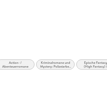
'Consistently funny, consistently clever and co
'[Discworld is] compulsively readable, fantastic
story form of just about any aspect of our worl
Evening Standard
Action- /
Kriminalromane und
Epische Fantas
Abenteuerromane
Mystery: Polizeiarbeit
(High Fantasy) 
& Forensik
Heroische Fanta