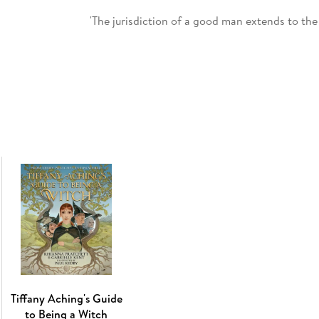
'The jurisdiction of a good man extends to the 
Commander Sam Vimes of the Ankh-Morpork Ci
But crime doesn't take a break - it's a truth 
would barely have time to open his suitcase bef
In the seemingly peaceful countryside, Vimes
For the local nobles are hiding a deep, dark s
atrocity more terrible than murder.
Vimes is out of his jurisdiction, out of his dep
Where there is a crime there must be a punish
They say that in the end all sins are forgiven. 
Snuff is the eighth book in the City Watch ser
order.
Tiffany Aching's Guide
to Being a Witch
Praise for the Discworld series: