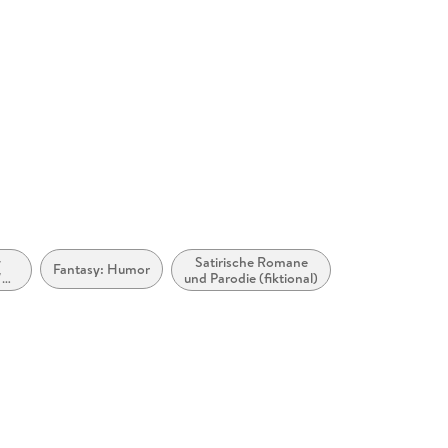
nsistently surprising in its twists and turns' SFX
ally inventive, surprisingly serious exploration in
d...There's never been anything quite like it'
y
Satirische Romane
Fantasy: Humor
/
und Parodie (fiktional)
sy