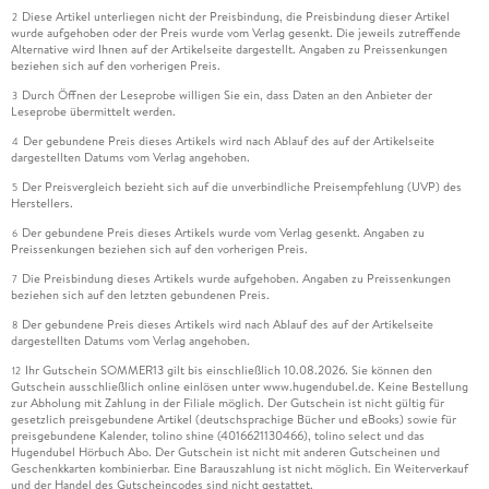
Diese Artikel unterliegen nicht der Preisbindung, die Preisbindung dieser Artikel
2
wurde aufgehoben oder der Preis wurde vom Verlag gesenkt. Die jeweils zutreffende
Alternative wird Ihnen auf der Artikelseite dargestellt. Angaben zu Preissenkungen
beziehen sich auf den vorherigen Preis.
Durch Öffnen der Leseprobe willigen Sie ein, dass Daten an den Anbieter der
3
Leseprobe übermittelt werden.
Der gebundene Preis dieses Artikels wird nach Ablauf des auf der Artikelseite
4
dargestellten Datums vom Verlag angehoben.
Der Preisvergleich bezieht sich auf die unverbindliche Preisempfehlung (UVP) des
5
Herstellers.
Der gebundene Preis dieses Artikels wurde vom Verlag gesenkt. Angaben zu
6
Preissenkungen beziehen sich auf den vorherigen Preis.
Die Preisbindung dieses Artikels wurde aufgehoben. Angaben zu Preissenkungen
7
beziehen sich auf den letzten gebundenen Preis.
Der gebundene Preis dieses Artikels wird nach Ablauf des auf der Artikelseite
8
dargestellten Datums vom Verlag angehoben.
Ihr Gutschein SOMMER13 gilt bis einschließlich 10.08.2026. Sie können den
12
Gutschein ausschließlich online einlösen unter www.hugendubel.de. Keine Bestellung
zur Abholung mit Zahlung in der Filiale möglich. Der Gutschein ist nicht gültig für
gesetzlich preisgebundene Artikel (deutschsprachige Bücher und eBooks) sowie für
preisgebundene Kalender, tolino shine (4016621130466), tolino select und das
Hugendubel Hörbuch Abo. Der Gutschein ist nicht mit anderen Gutscheinen und
Geschenkkarten kombinierbar. Eine Barauszahlung ist nicht möglich. Ein Weiterverkauf
und der Handel des Gutscheincodes sind nicht gestattet.