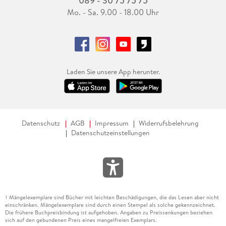
089 - 30 75 75 75
Mo. - Sa. 9.00 - 18.00 Uhr
Laden Sie unsere App herunter.
Datenschutz
AGB
Impressum
Widerrufsbelehrung
Datenschutzeinstellungen
Mängelexemplare sind Bücher mit leichten Beschädigungen, die das Lesen aber nicht
1
einschränken. Mängelexemplare sind durch einen Stempel als solche gekennzeichnet.
Die frühere Buchpreisbindung ist aufgehoben. Angaben zu Preissenkungen beziehen
sich auf den gebundenen Preis eines mangelfreien Exemplars.