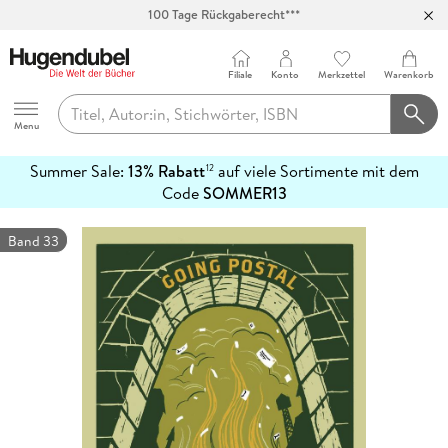
Abholung in über 100 Filialen
Filiale
Konto
Merkzettel
Warenkorb
Hugendubel
Menu
Summer Sale:
13% Rabatt
auf viele Sortimente mit dem
12
mehr
Code
SOMMER13
erfahren
Band 33