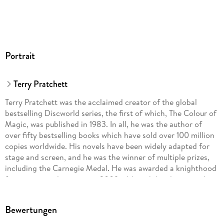
'Pratchett uses his other world to hold up a distorting mirror
to our own... he is a satirist of enormous talent ... incredibly
funny ... compulsively readable' The Times
'The best humorous English author since P.G. Wodehouse' The
Portrait
Sunday Telegraph
Terry Pratchett
'Nothing short of magical' Chicago Tribune
Terry Pratchett was the acclaimed creator of the global
'Consistently funny, consistently clever and consistently
bestselling Discworld series, the first of which, The Colour of
surprising in its twists and turns' SFX
Magic, was published in 1983. In all, he was the author of
over fifty bestselling books which have sold over 100 million
'[Discworld is] compulsively readable, fantastically inventive,
copies worldwide. His novels have been widely adapted for
surprisingly serious exploration in story form of just about
stage and screen, and he was the winner of multiple prizes,
any aspect of our world...There's never been anything quite
including the Carnegie Medal. He was awarded a knighthood
like it' Evening Standard
for services to literature in 2009, although he always wryly
maintained that his greatest service to literature was to avoid
writing any.
Bewertungen
www.terrypratchettbooks.com