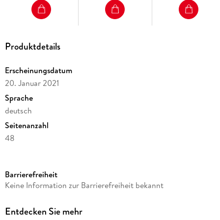
Produktdetails
Erscheinungsdatum
20. Januar 2021
Sprache
deutsch
Seitenanzahl
48
Reihe
Mein Anoki-Übungsheft
Barrierefreiheit
Verlag/Hersteller
Keine Information zur Barrierefreiheit bekannt
Klett Ernst /Schulbuch
Produktart
Entdecken Sie mehr