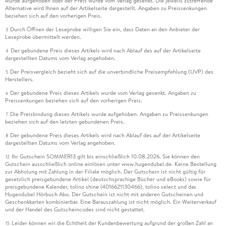
wurde aufgehoben oder der Preis wurde vom Verlag gesenkt. Die jeweils zutreffende
Alternative wird Ihnen auf der Artikelseite dargestellt. Angaben zu Preissenkungen
beziehen sich auf den vorherigen Preis.
Durch Öffnen der Leseprobe willigen Sie ein, dass Daten an den Anbieter der
3
Leseprobe übermittelt werden.
Der gebundene Preis dieses Artikels wird nach Ablauf des auf der Artikelseite
4
dargestellten Datums vom Verlag angehoben.
Der Preisvergleich bezieht sich auf die unverbindliche Preisempfehlung (UVP) des
5
Herstellers.
Der gebundene Preis dieses Artikels wurde vom Verlag gesenkt. Angaben zu
6
Preissenkungen beziehen sich auf den vorherigen Preis.
Die Preisbindung dieses Artikels wurde aufgehoben. Angaben zu Preissenkungen
7
beziehen sich auf den letzten gebundenen Preis.
Der gebundene Preis dieses Artikels wird nach Ablauf des auf der Artikelseite
8
dargestellten Datums vom Verlag angehoben.
Ihr Gutschein SOMMER13 gilt bis einschließlich 10.08.2026. Sie können den
12
Gutschein ausschließlich online einlösen unter www.hugendubel.de. Keine Bestellung
zur Abholung mit Zahlung in der Filiale möglich. Der Gutschein ist nicht gültig für
gesetzlich preisgebundene Artikel (deutschsprachige Bücher und eBooks) sowie für
preisgebundene Kalender, tolino shine (4016621130466), tolino select und das
Hugendubel Hörbuch Abo. Der Gutschein ist nicht mit anderen Gutscheinen und
Geschenkkarten kombinierbar. Eine Barauszahlung ist nicht möglich. Ein Weiterverkauf
und der Handel des Gutscheincodes sind nicht gestattet.
Leider können wir die Echtheit der Kundenbewertung aufgrund der großen Zahl an
15