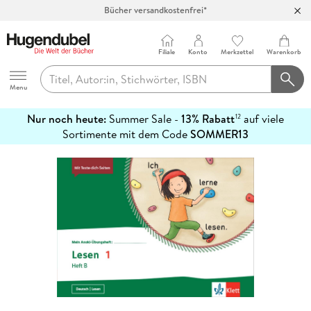
Bücher versandkostenfrei*
100 Tage Rückgaberecht***
Abholung in über 100 Filialen
Filiale
Konto
Merkzettel
Warenkorb
Hugendubel
Menu
Nur noch heute:
Summer Sale -
13% Rabatt
auf viele
12
mehr
Sortimente mit dem Code
SOMMER13
erfahren