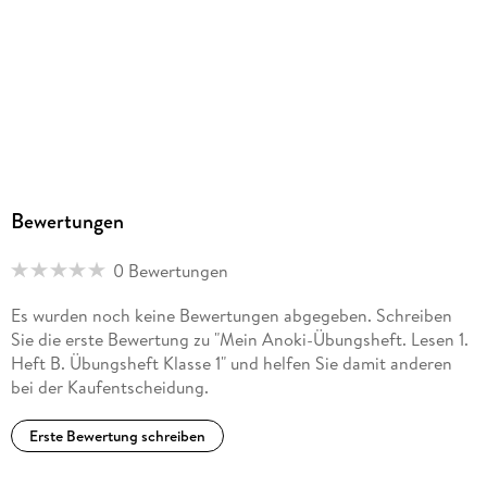
Sonstiges
geheftet
ISBN
9783121621514
Herstelleradresse
Ernst Klett Verlag GmbH, Rotebühlstraße 77, 70178
Stuttgart, Deutschland, produktsicherheit@klett.de
Bewertungen
0 Bewertungen
Es wurden noch keine Bewertungen abgegeben. Schreiben
Sie die erste Bewertung zu "Mein Anoki-Übungsheft. Lesen 1.
Heft B. Übungsheft Klasse 1" und helfen Sie damit anderen
bei der Kaufentscheidung.
Erste Bewertung schreiben