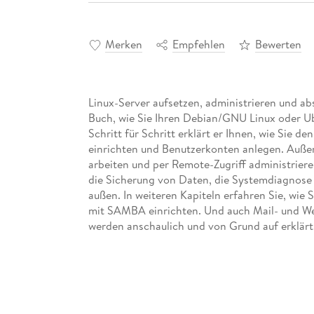
Merken
Empfehlen
Bewerten
Linux-Server aufsetzen, administrieren und ab
Buch, wie Sie Ihren Debian/GNU Linux oder Ub
Schritt für Schritt erklärt er Ihnen, wie Sie d
einrichten und Benutzerkonten anlegen. Außerde
arbeiten und per Remote-Zugriff administrier
die Sicherung von Daten, die Systemdiagnose
außen. In weiteren Kapiteln erfahren Sie, wie
mit SAMBA einrichten. Und auch Mail- und We
werden anschaulich und von Grund auf erklärt
folgen können, wenn Sie bisher noch nicht mi
sich dieses Buch auch hervorragend als Nachs
performanten Server nichts mehr im Weg!