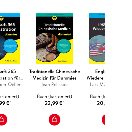
5
isysteme 113
soft 365
Traditionelle Chinesische
Englisch für
ration für
Medizin für Dummies
Wiedereinsteiger für
hen-Oellers
mmies
Jean Pélissier
Lars M. Blöhdorn
Dummies
artoniert)
Buch (kartoniert)
Buch (kartoniert)
99 €
22,99 €
20,00 €
*
*
*
 215
43