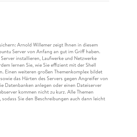
sichern: Arnold Willemer zeigt Ihnen in diesem
untu Server von Anfang an gut im Griff haben.
en Server installieren, Laufwerke und Netzwerke
m lernen Sie, wie Sie effizient mit der Shell
en. Einen weiteren großen Themenkomplex bildet
 sowie das Härten des Servers gegen Angreifer von
 Sie Datenbanken anlegen oder einen Dateiserver
bserver kommen nicht zu kurz. Alle Themen
, sodass Sie den Beschreibungen auch dann leicht
t Linux-Servern gearbeitet haben. Zudem eignet
chlagewerk. So gerüstet steht Ihrem sicheren und