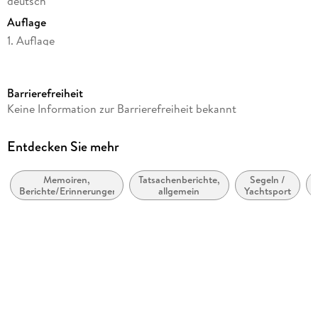
deutsch
Auflage
1. Auflage
Seitenanzahl
288
Barrierefreiheit
Reihe
Keine Information zur Barrierefreiheit bekannt
DuMont Welt - Menschen - Reisen
Autor/Autorin
Entdecken Sie mehr
Jens Brambusch
Memoiren,
Tatsachenberichte,
Segeln /
Verlag/Hersteller
Berichte/Erinnerungen
allgemein
Yachtsport
Dumont Reise Vlg GmbH + C
Produktart
kartoniert
Abbildungen
14 Abbildungen
Gewicht