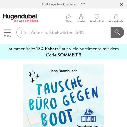
100 Tage Rückgaberecht***
Abholung in über 100 Filialen
Filiale
Konto
Merkzettel
Warenkorb
Hugendubel
Menu
Summer Sale:
13% Rabatt
auf viele Sortimente mit dem
12
mehr
Code
SOMMER13
erfahren