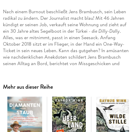
Nach einem Burnout beschließt Jens Brambusch, sein Leben
radikal zu ändern. Der Journalist macht blau! Mit 46 Jahren
kündigt er seinen Job, verkauft seine Wohnung und zieht auf
ein 30 Jahre altes Segelboot in der Türkei -
die Dilly-Dally
.
Alles, was er mitnimmt, passt in einen Seesack. Anfang
Oktober 2018 sitzt er im Flieger, in der Hand ein One-Way-
Ticket in sein neues Leben. Kann das gutgehen? In amüsanten
wie nachdenklichen Anekdoten schildert Jens Brambusch
seinen Alltag an Bord, berichtet von Missgeschicken und
herrlichen Momenten, gibt Ein- und Überblicke. Eine
Inspiration für all diejenigen, die sich mit dem Gedanken
tragen, mehr aus ihrem Leben zu machen - wo sonst, als auf
Mehr aus dieser Reihe
dem Meer!