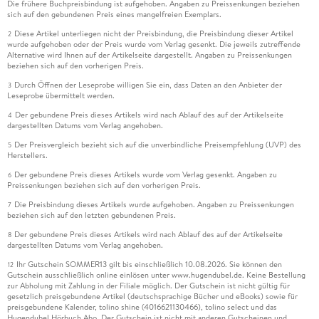
Die frühere Buchpreisbindung ist aufgehoben. Angaben zu Preissenkungen beziehen
sich auf den gebundenen Preis eines mangelfreien Exemplars.
Diese Artikel unterliegen nicht der Preisbindung, die Preisbindung dieser Artikel
2
wurde aufgehoben oder der Preis wurde vom Verlag gesenkt. Die jeweils zutreffende
Alternative wird Ihnen auf der Artikelseite dargestellt. Angaben zu Preissenkungen
beziehen sich auf den vorherigen Preis.
Durch Öffnen der Leseprobe willigen Sie ein, dass Daten an den Anbieter der
3
Leseprobe übermittelt werden.
Der gebundene Preis dieses Artikels wird nach Ablauf des auf der Artikelseite
4
dargestellten Datums vom Verlag angehoben.
Der Preisvergleich bezieht sich auf die unverbindliche Preisempfehlung (UVP) des
5
Herstellers.
Der gebundene Preis dieses Artikels wurde vom Verlag gesenkt. Angaben zu
6
Preissenkungen beziehen sich auf den vorherigen Preis.
Die Preisbindung dieses Artikels wurde aufgehoben. Angaben zu Preissenkungen
7
beziehen sich auf den letzten gebundenen Preis.
Der gebundene Preis dieses Artikels wird nach Ablauf des auf der Artikelseite
8
dargestellten Datums vom Verlag angehoben.
Ihr Gutschein SOMMER13 gilt bis einschließlich 10.08.2026. Sie können den
12
Gutschein ausschließlich online einlösen unter www.hugendubel.de. Keine Bestellung
zur Abholung mit Zahlung in der Filiale möglich. Der Gutschein ist nicht gültig für
gesetzlich preisgebundene Artikel (deutschsprachige Bücher und eBooks) sowie für
preisgebundene Kalender, tolino shine (4016621130466), tolino select und das
Hugendubel Hörbuch Abo. Der Gutschein ist nicht mit anderen Gutscheinen und