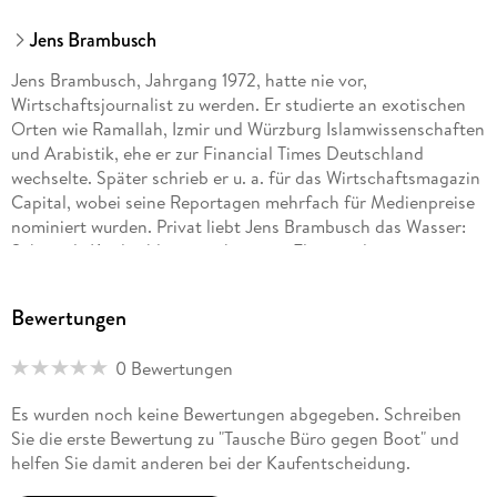
Jens Brambusch
Jens Brambusch, Jahrgang 1972, hatte nie vor,
Wirtschaftsjournalist zu werden. Er studierte an exotischen
Orten wie Ramallah, Izmir und Würzburg Islamwissenschaften
und Arabistik, ehe er zur Financial Times Deutschland
wechselte. Später schrieb er u. a. für das Wirtschaftsmagazin
Capital, wobei seine Reportagen mehrfach für Medienpreise
nominiert wurden. Privat liebt Jens Brambusch das Wasser:
Schon als Kind schleppten ihn seine Eltern jedes
Wochenende auf das Familienboot. Nach einem Burnout
kündigt Jens Brambusch seinen Job und kaufte sich 2018 ein
Bewertungen
30 Jahre altes Segelboot, auf dem er seitdem lebt.
0 Bewertungen
Es wurden noch keine Bewertungen abgegeben. Schreiben
Sie die erste Bewertung zu "Tausche Büro gegen Boot" und
helfen Sie damit anderen bei der Kaufentscheidung.