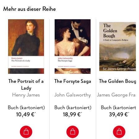
Mehr aus dieser Reihe
The Portrait of a
The Forsyte Saga
The Golden Boug
Lady
Henry James
John Galsworthy
James G
Buch (kartoniert)
Buch (kartoniert)
Buch (kartoniert)
10,49 €
18,99 €
39,49 €
*
*
*