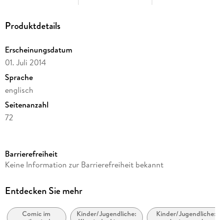
Produktdetails
Erscheinungsdatum
01. Juli 2014
Sprache
englisch
Seitenanzahl
72
Altersempfehlung
von 7 bis 8 Jahren
Barrierefreiheit
Reihe
Keine Information zur Barrierefreiheit bekannt
Oxford World's Classics
Autor/Autorin
Entdecken Sie mehr
Jonathan Swift
Comic im
Kinder/Jugendliche:
Kinder/Jugendliche:
Illustrationen