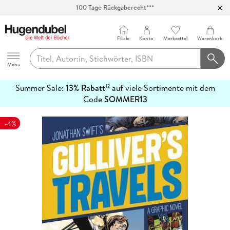
100 Tage Rückgaberecht***
Abholung in über 100 Filialen
Filiale
Konto
Merkzettel
Warenkorb
Hugendubel
Menu
Summer Sale:
13% Rabatt
auf viele Sortimente mit dem
12
mehr
Code
SOMMER13
erfahren
-4%