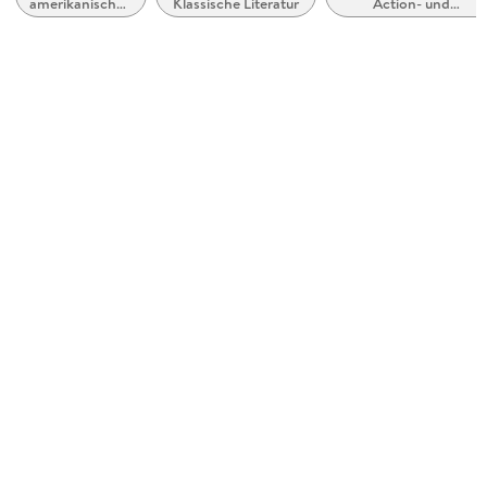
amerikanischen
Klassische Literatur
Action- und
Cynthia Martin
Stil bzw.
Abenteuergeschichte
Tradition
Verlag/Hersteller
Capstone
Produktart
kartoniert
Gewicht
163 g
Größe (L/B/H)
228/151/7 mm
ISBN
9781496500335