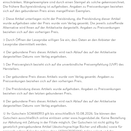
einschränken. Mängelexemplare sind durch einen Stempel als solche gekennzeichnet.
Die frühere Buchpreisbindung ist aufgehoben. Angaben zu Preissenkungen beziehen
sich auf den gebundenen Preis eines mangelfreien Exemplars.
Diese Artikel unterliegen nicht der Preisbindung, die Preisbindung dieser Artikel
2
wurde aufgehoben oder der Preis wurde vom Verlag gesenkt. Die jeweils zutreffende
Alternative wird Ihnen auf der Artikelseite dargestellt. Angaben zu Preissenkungen
beziehen sich auf den vorherigen Preis.
Durch Öffnen der Leseprobe willigen Sie ein, dass Daten an den Anbieter der
3
Leseprobe übermittelt werden.
Der gebundene Preis dieses Artikels wird nach Ablauf des auf der Artikelseite
4
dargestellten Datums vom Verlag angehoben.
Der Preisvergleich bezieht sich auf die unverbindliche Preisempfehlung (UVP) des
5
Herstellers.
Der gebundene Preis dieses Artikels wurde vom Verlag gesenkt. Angaben zu
6
Preissenkungen beziehen sich auf den vorherigen Preis.
Die Preisbindung dieses Artikels wurde aufgehoben. Angaben zu Preissenkungen
7
beziehen sich auf den letzten gebundenen Preis.
Der gebundene Preis dieses Artikels wird nach Ablauf des auf der Artikelseite
8
dargestellten Datums vom Verlag angehoben.
Ihr Gutschein SOMMER13 gilt bis einschließlich 10.08.2026. Sie können den
12
Gutschein ausschließlich online einlösen unter www.hugendubel.de. Keine Bestellung
zur Abholung mit Zahlung in der Filiale möglich. Der Gutschein ist nicht gültig für
gesetzlich preisgebundene Artikel (deutschsprachige Bücher und eBooks) sowie für