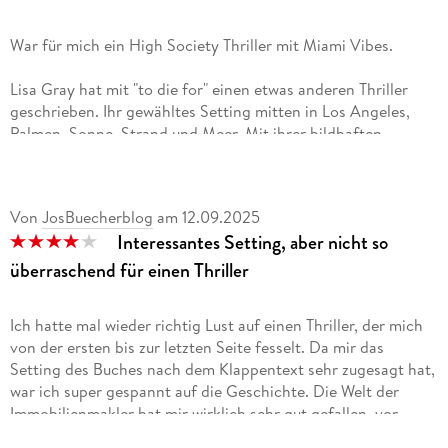
War für mich ein High Society Thriller mit Miami Vibes.
Lisa Gray hat mit "to die for" einen etwas anderen Thriller
geschrieben. Ihr gewähltes Setting mitten in Los Angeles,
Palmen, Sonne, Strand und Meer. Mit ihrer bildhaften
Beschreibung befand ich mich mittendrin und konnte die
Sonne fast spüren, aber es ist nicht alles Gold was
glänzt.Erzählt wird uns das ganze aus verschiedenen
Von
JosBuecherblog
am
12.09.2025
Sichtweisen, und so lernen wir jeden unsere Verdächtigen
Interessantes Setting, aber nicht so
kennen und können schon mal anfangen mit rätseln wer eher
in der Lage wäre einen Mord zu begehen. Das Geld können
überraschend für einen Thriller
sie alle gebrauchen wie wir nach und nach erfahren als ihre
Geheimnisse ans Licht kommen.Die Kapitel sind angenehm
Ich hatte mal wieder richtig Lust auf einen Thriller, der mich
lang und enden immer genau dann als es spannend wurde, so
von der ersten bis zur letzten Seite fesselt. Da mir das
daß man gezwungen ist weiter zu lesen. Nach und nach
Setting des Buches nach dem Klappentext sehr zugesagt hat,
verknüpfen sich die einzelnen Erzählstränge.Im Verlauf
war ich super gespannt auf die Geschichte. Die Welt der
erhalten wir auch Einsicht in die Ermittler Arbeiten Dank
Immobilienmakler hat mir wirklich sehr gut gefallen, vor
Detective Aribo und seinem Partner Lombardi. Dieses wird in
allem da man die fünf verschiedenen Mitarbeitenden in dem
"Danach" erzählt und gibt uns eine andere Einsicht in den