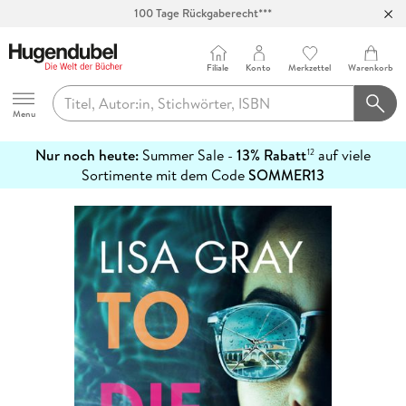
100 Tage Rückgaberecht***
Abholung in über 100 Filialen
Filiale
Konto
Merkzettel
Warenkorb
Hugendubel
Menu
Nur noch heute:
Summer Sale -
13% Rabatt
auf viele
12
mehr
Sortimente mit dem Code
SOMMER13
erfahren