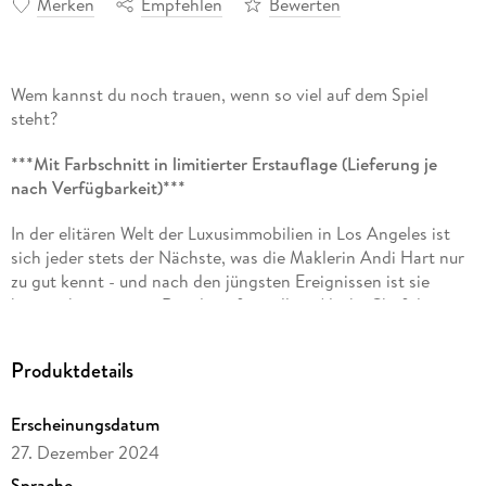
Merken
Empfehlen
Bewerten
Wem kannst du noch trauen, wenn so viel auf dem Spiel
steht?
***Mit Farbschnitt in limitierter Erstauflage (Lieferung je
nach Verfügbarkeit)***
In der elitären Welt der Luxusimmobilien in Los Angeles ist
sich jeder stets der Nächste, was die Maklerin Andi Hart nur
zu gut kennt - und nach den jüngsten Ereignissen ist sie
bereit, ihre eigenen Regeln aufzustellen. Als ihr Chef das
Team herausfordert, einen Käufer für ein atemberaubendes
Strandhaus in Malibu zu finden, das mit einer Provision von
Produktdetails
einer Million Dollar dotiert ist, weiß sie, dass dies ihre
Eintrittskarte in ein neues Leben sein kann. _ Aber sie ist
Erscheinungsdatum
nicht die Einzige, die das Geld nicht nur will, sondern
braucht. Jeder ihrer vier Kollegen hat Geheimnisse, die sie
27. Dezember 2024
unbedingt verbergen wollen- Geheimnisse, bei denen eine
Sprache