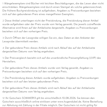
Mängelexemplare sind Bücher mit leichten Beschädigungen, die das Lesen aber nicht
1
einschränken. Mängelexemplare sind durch einen Stempel als solche gekennzeichnet.
Die frühere Buchpreisbindung ist aufgehoben. Angaben zu Preissenkungen beziehen
sich auf den gebundenen Preis eines mangelfreien Exemplars.
Diese Artikel unterliegen nicht der Preisbindung, die Preisbindung dieser Artikel
2
wurde aufgehoben oder der Preis wurde vom Verlag gesenkt. Die jeweils zutreffende
Alternative wird Ihnen auf der Artikelseite dargestellt. Angaben zu Preissenkungen
beziehen sich auf den vorherigen Preis.
Durch Öffnen der Leseprobe willigen Sie ein, dass Daten an den Anbieter der
3
Leseprobe übermittelt werden.
Der gebundene Preis dieses Artikels wird nach Ablauf des auf der Artikelseite
4
dargestellten Datums vom Verlag angehoben.
Der Preisvergleich bezieht sich auf die unverbindliche Preisempfehlung (UVP) des
5
Herstellers.
Der gebundene Preis dieses Artikels wurde vom Verlag gesenkt. Angaben zu
6
Preissenkungen beziehen sich auf den vorherigen Preis.
Die Preisbindung dieses Artikels wurde aufgehoben. Angaben zu Preissenkungen
7
beziehen sich auf den letzten gebundenen Preis.
Der gebundene Preis dieses Artikels wird nach Ablauf des auf der Artikelseite
8
dargestellten Datums vom Verlag angehoben.
Ihr Gutschein SOMMER13 gilt bis einschließlich 10.08.2026. Sie können den
12
Gutschein ausschließlich online einlösen unter www.hugendubel.de. Keine Bestellung
zur Abholung mit Zahlung in der Filiale möglich. Der Gutschein ist nicht gültig für