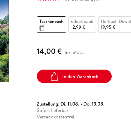
Fremdsprachige Bücher
n Lernhilfen
 Jugendbücher
eiber
Hörbuch Downloads im Bundle
cher
 Vergleich
 Puzzlezubehör
Lernen
New Adult
STABILO
Taschenbücher
hilfen
hriller
 Backen
er
lender
Ratgeber
Taschenbuch
eBook epub
Hörbuch Downl
op
hriller
Romance
12,99 €
19,95 €
Sachbücher
precher:innen
Science Fiction
14,00 €
inkl. Mwst.
Fremdsprachige Bücher
In den Warenkorb
Zustellung:
Di, 11.08. - Do, 13.08.
Sofort lieferbar
Versandkostenfrei