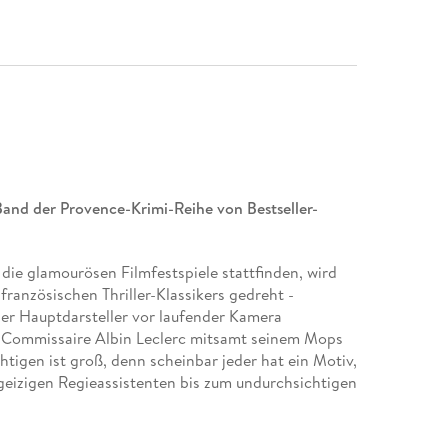
Band der Provence-Krimi-Reihe von Bestseller-
die glamourösen Filmfestspiele stattfinden, wird
ranzösischen Thriller-Klassikers gedreht -
 der Hauptdarsteller vor laufender Kamera
e Commissaire Albin Leclerc mitsamt seinem Mops
htigen ist groß, denn scheinbar jeder hat ein Motiv,
geizigen Regieassistenten bis zum undurchsichtigen
 wird Albin und Tyson klar: Ein Killer ist am Set.