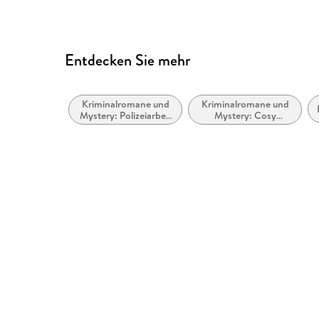
Entdecken Sie mehr
Kriminalromane und
Kriminalromane und
Mystery: Polizeiarbeit
Mystery: Cosy
& Forensik
Mystery