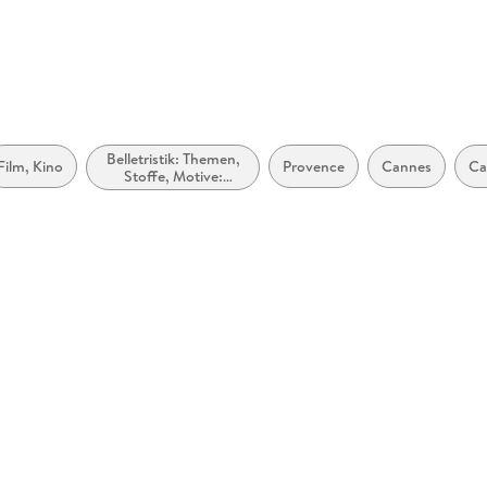
Belletristik: Themen,
Film, Kino
Provence
Cannes
Ca
Stoffe, Motive:
Regionalroman