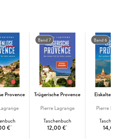
Band 7
Band 6
se Provence
Trügerische Provence
Eiskalte Provence
 Lagrange
Pierre Lagrange
Pierre Lagrange
henbuch
Taschenbuch
Taschenbuch
00 €
12,00 €
14,00 €
*
*
*