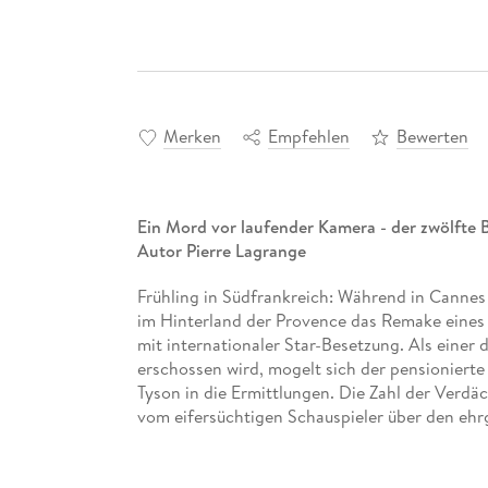
Merken
Empfehlen
Bewerten
Ein Mord vor laufender Kamera - der zwölfte 
Autor Pierre Lagrange
Frühling in Südfrankreich: Während in Cannes 
im Hinterland der Provence das Remake eines f
mit internationaler Star-Besetzung. Als einer
erschossen wird, mogelt sich der pensioniert
Tyson in die Ermittlungen. Die Zahl der Verdäc
vom eifersüchtigen Schauspieler über den ehr
Produzenten. Nach einem weiteren Mordanschlag
Und er ist noch nicht fertig.