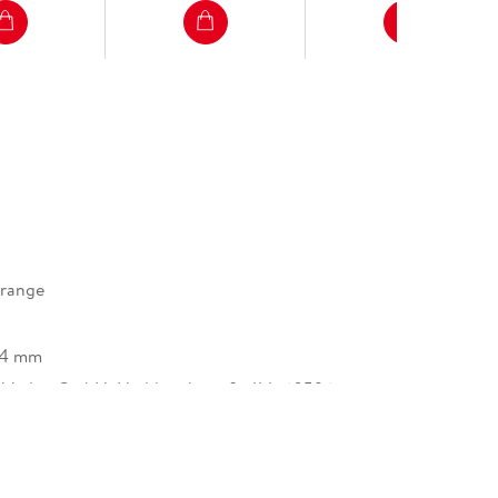
grange
24 mm
r Verlag GmbH, Hedderichstraße 114, 60596
 am Main, S. Fischer Verlag GmbH,
cherheit@fischerverlage.de