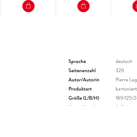
Sprache
deutsch
Seitenanzahl
320
Autor/Autorin
Pierre La
Produktart
kartoniert
Größe (L/B/H)
189/125/
Herstelleradresse
S. Fische
Frankfurt
produktsi