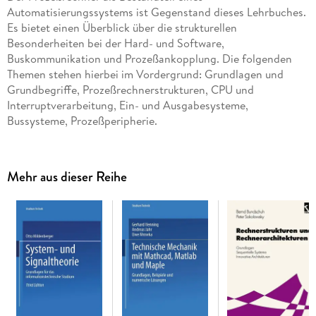
Automatisierungssystems ist Gegenstand dieses Lehrbuches.
Es bietet einen Überblick über die strukturellen
Besonderheiten bei der Hard- und Software,
Buskommunikation und Prozeßankopplung. Die folgenden
Themen stehen hierbei im Vordergrund: Grundlagen und
Grundbegriffe, Prozeßrechnerstrukturen, CPU und
Interruptverarbeitung, Ein- und Ausgabesysteme,
Bussysteme, Prozeßperipherie.
Inhaltsverzeichnis
Mehr aus dieser Reihe
1 Prozeßrechner als Automatisierungsmittel. - 1. 1
Geschichtliche Entwicklung. - 1. 2 Typen von
Automatisierungssystemen und Prozeßrechnern. - 1. 3
Automatisierungsziele und Rentabilitätsüberlegungen. - 1. 4
Aufgaben und Einsatzstufen der Prozeßrechner. - 2
Charakteristika von Prozeßrechnern. - 2. 1 Direkte
Prozeßkopplung. - 2. 2 Externe Beeinflussung der
Rechneraktivitäten. - 2. 3 Echtzeitbetrieb. - 2. 4 Multitask-
Verarbeitung. - 2. 5 Prioritätssystem. - 2. 6