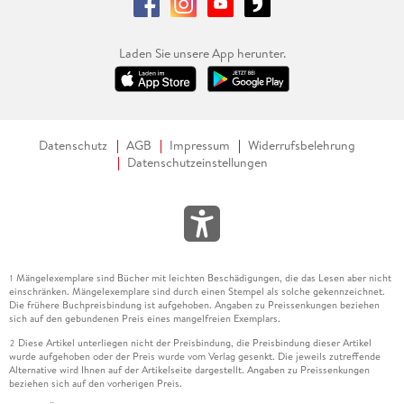
Laden Sie unsere App herunter.
Datenschutz
AGB
Impressum
Widerrufsbelehrung
Datenschutzeinstellungen
Mängelexemplare sind Bücher mit leichten Beschädigungen, die das Lesen aber nicht
1
einschränken. Mängelexemplare sind durch einen Stempel als solche gekennzeichnet.
Die frühere Buchpreisbindung ist aufgehoben. Angaben zu Preissenkungen beziehen
sich auf den gebundenen Preis eines mangelfreien Exemplars.
Diese Artikel unterliegen nicht der Preisbindung, die Preisbindung dieser Artikel
2
wurde aufgehoben oder der Preis wurde vom Verlag gesenkt. Die jeweils zutreffende
Alternative wird Ihnen auf der Artikelseite dargestellt. Angaben zu Preissenkungen
beziehen sich auf den vorherigen Preis.