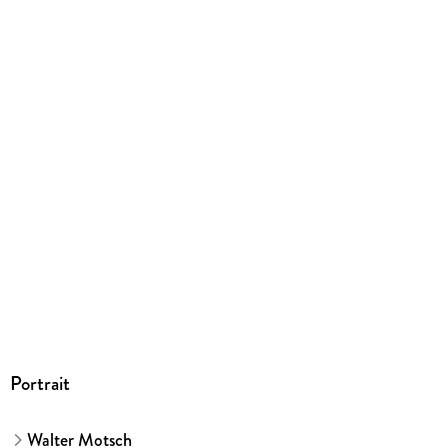
9783528044114
Herstelleradresse
Springer Nature Customer Service Center GmbH,
Europaplatz 3, 69115 Heidelberg,
ProductSafety@springernature.com
Portrait
Walter Motsch