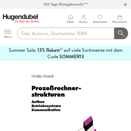
100 Tage Rückgaberecht***
Abholung in über 100 Filialen
Filiale
Konto
Merkzettel
Warenkorb
Hugendubel
Menu
Summer Sale:
13% Rabatt
auf viele Sortimente mit dem
12
mehr
Code
SOMMER13
erfahren