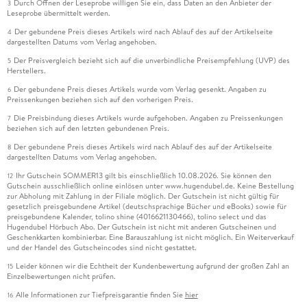
Durch Öffnen der Leseprobe willigen Sie ein, dass Daten an den Anbieter der
3
Leseprobe übermittelt werden.
Der gebundene Preis dieses Artikels wird nach Ablauf des auf der Artikelseite
4
dargestellten Datums vom Verlag angehoben.
Der Preisvergleich bezieht sich auf die unverbindliche Preisempfehlung (UVP) des
5
Herstellers.
Der gebundene Preis dieses Artikels wurde vom Verlag gesenkt. Angaben zu
6
Preissenkungen beziehen sich auf den vorherigen Preis.
Die Preisbindung dieses Artikels wurde aufgehoben. Angaben zu Preissenkungen
7
beziehen sich auf den letzten gebundenen Preis.
Der gebundene Preis dieses Artikels wird nach Ablauf des auf der Artikelseite
8
dargestellten Datums vom Verlag angehoben.
Ihr Gutschein SOMMER13 gilt bis einschließlich 10.08.2026. Sie können den
12
Gutschein ausschließlich online einlösen unter www.hugendubel.de. Keine Bestellung
zur Abholung mit Zahlung in der Filiale möglich. Der Gutschein ist nicht gültig für
gesetzlich preisgebundene Artikel (deutschsprachige Bücher und eBooks) sowie für
preisgebundene Kalender, tolino shine (4016621130466), tolino select und das
Hugendubel Hörbuch Abo. Der Gutschein ist nicht mit anderen Gutscheinen und
Geschenkkarten kombinierbar. Eine Barauszahlung ist nicht möglich. Ein Weiterverkauf
und der Handel des Gutscheincodes sind nicht gestattet.
Leider können wir die Echtheit der Kundenbewertung aufgrund der großen Zahl an
15
Einzelbewertungen nicht prüfen.
Alle Informationen zur Tiefpreisgarantie finden Sie
hier
16