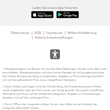
Laden Sie unsere App herunter.
Datenschutz
AGB
Impressum
Widerrufsbelehrung
Datenschutzeinstellungen
Mängelexemplare sind Bücher mit leichten Beschädigungen, die das Lesen aber nicht
1
einschränken. Mängelexemplare sind durch einen Stempel als solche gekennzeichnet.
Die frühere Buchpreisbindung ist aufgehoben. Angaben zu Preissenkungen beziehen
sich auf den gebundenen Preis eines mangelfreien Exemplars.
Diese Artikel unterliegen nicht der Preisbindung, die Preisbindung dieser Artikel
2
wurde aufgehoben oder der Preis wurde vom Verlag gesenkt. Die jeweils zutreffende
Alternative wird Ihnen auf der Artikelseite dargestellt. Angaben zu Preissenkungen
beziehen sich auf den vorherigen Preis.
Durch Öffnen der Leseprobe willigen Sie ein, dass Daten an den Anbieter der
3
Leseprobe übermittelt werden.