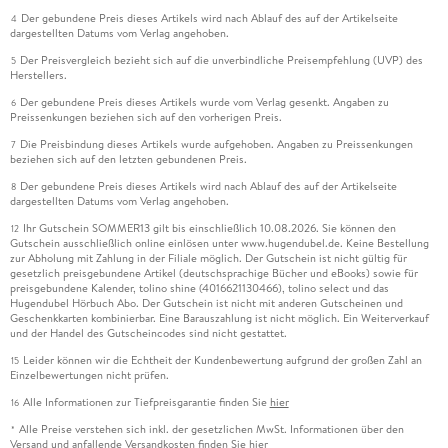
Der gebundene Preis dieses Artikels wird nach Ablauf des auf der Artikelseite
4
dargestellten Datums vom Verlag angehoben.
Der Preisvergleich bezieht sich auf die unverbindliche Preisempfehlung (UVP) des
5
Herstellers.
Der gebundene Preis dieses Artikels wurde vom Verlag gesenkt. Angaben zu
6
Preissenkungen beziehen sich auf den vorherigen Preis.
Die Preisbindung dieses Artikels wurde aufgehoben. Angaben zu Preissenkungen
7
beziehen sich auf den letzten gebundenen Preis.
Der gebundene Preis dieses Artikels wird nach Ablauf des auf der Artikelseite
8
dargestellten Datums vom Verlag angehoben.
Ihr Gutschein SOMMER13 gilt bis einschließlich 10.08.2026. Sie können den
12
Gutschein ausschließlich online einlösen unter www.hugendubel.de. Keine Bestellung
zur Abholung mit Zahlung in der Filiale möglich. Der Gutschein ist nicht gültig für
gesetzlich preisgebundene Artikel (deutschsprachige Bücher und eBooks) sowie für
preisgebundene Kalender, tolino shine (4016621130466), tolino select und das
Hugendubel Hörbuch Abo. Der Gutschein ist nicht mit anderen Gutscheinen und
Geschenkkarten kombinierbar. Eine Barauszahlung ist nicht möglich. Ein Weiterverkauf
und der Handel des Gutscheincodes sind nicht gestattet.
Leider können wir die Echtheit der Kundenbewertung aufgrund der großen Zahl an
15
Einzelbewertungen nicht prüfen.
Alle Informationen zur Tiefpreisgarantie finden Sie
hier
16
Alle Preise verstehen sich inkl. der gesetzlichen MwSt. Informationen über den
*
Versand und anfallende Versandkosten finden Sie
hier