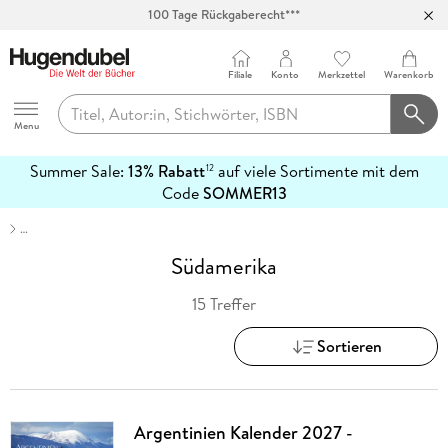
100 Tage Rückgaberecht***
Abholung in über 100 Filialen
Filiale
Konto
Merkzettel
Warenkorb
Hugendubel
Menu
Summer Sale:
13% Rabatt
auf viele Sortimente mit dem
12
mehr
Code
SOMMER13
erfahren
…
Südamerika
15 Treffer
Sortieren
Argentinien Kalender 2027 -