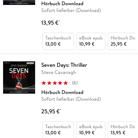
Hörbuch Download
Sofort lieferbar (Download)
13,95 €
*
Taschenbuch
eBook epub
Hörbuch Dow
13,00 €
10,99 €
25,95 €
Seven Days: Thriller
Steve Cavanagh
(
6
)
Hörbuch Download
Sofort lieferbar (Download)
25,95 €
*
Taschenbuch
eBook epub
Hörbuch Dow
13,00 €
10,99 €
13,95 €