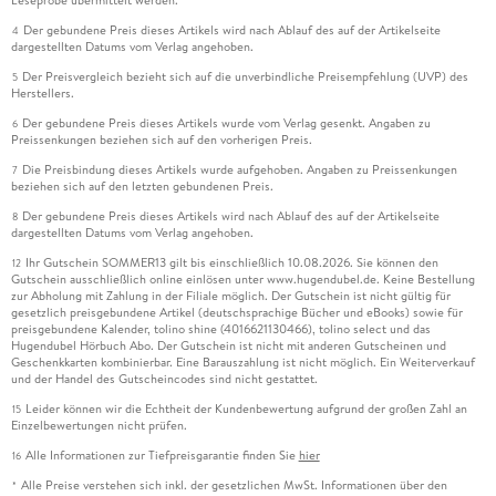
Der gebundene Preis dieses Artikels wird nach Ablauf des auf der Artikelseite
4
dargestellten Datums vom Verlag angehoben.
Der Preisvergleich bezieht sich auf die unverbindliche Preisempfehlung (UVP) des
5
Herstellers.
Der gebundene Preis dieses Artikels wurde vom Verlag gesenkt. Angaben zu
6
Preissenkungen beziehen sich auf den vorherigen Preis.
Die Preisbindung dieses Artikels wurde aufgehoben. Angaben zu Preissenkungen
7
beziehen sich auf den letzten gebundenen Preis.
Der gebundene Preis dieses Artikels wird nach Ablauf des auf der Artikelseite
8
dargestellten Datums vom Verlag angehoben.
Ihr Gutschein SOMMER13 gilt bis einschließlich 10.08.2026. Sie können den
12
Gutschein ausschließlich online einlösen unter www.hugendubel.de. Keine Bestellung
zur Abholung mit Zahlung in der Filiale möglich. Der Gutschein ist nicht gültig für
gesetzlich preisgebundene Artikel (deutschsprachige Bücher und eBooks) sowie für
preisgebundene Kalender, tolino shine (4016621130466), tolino select und das
Hugendubel Hörbuch Abo. Der Gutschein ist nicht mit anderen Gutscheinen und
Geschenkkarten kombinierbar. Eine Barauszahlung ist nicht möglich. Ein Weiterverkauf
und der Handel des Gutscheincodes sind nicht gestattet.
Leider können wir die Echtheit der Kundenbewertung aufgrund der großen Zahl an
15
Einzelbewertungen nicht prüfen.
Alle Informationen zur Tiefpreisgarantie finden Sie
hier
16
Alle Preise verstehen sich inkl. der gesetzlichen MwSt. Informationen über den
*