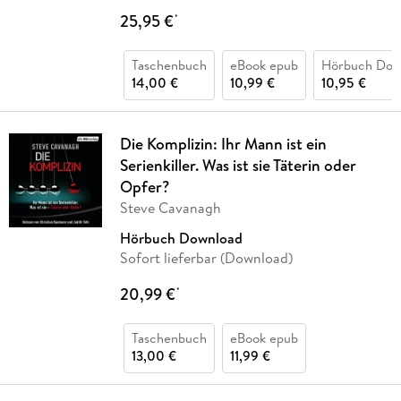
25,95 €
*
Taschenbuch
eBook epub
Hörbuch Dow
14,00 €
10,99 €
10,95 €
Die Komplizin: Ihr Mann ist ein
Serienkiller. Was ist sie Täterin oder
Opfer?
Steve Cavanagh
Hörbuch Download
Sofort lieferbar (Download)
20,99 €
*
Taschenbuch
eBook epub
13,00 €
11,99 €