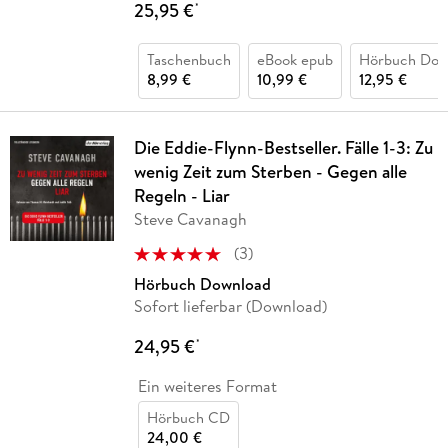
25,95 €
*
Taschenbuch
eBook epub
Hörbuch Dow
8,99 €
10,99 €
12,95 €
Die Eddie-Flynn-Bestseller. Fälle 1-3: Zu
wenig Zeit zum Sterben - Gegen alle
Regeln - Liar
Steve Cavanagh
(
3
)
Hörbuch Download
Sofort lieferbar (Download)
24,95 €
*
Ein weiteres Format
Hörbuch CD
24,00 €