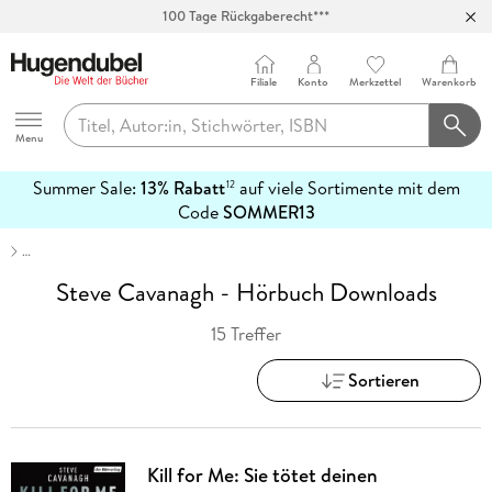
100 Tage Rückgaberecht***
Abholung in über 100 Filialen
Filiale
Konto
Merkzettel
Warenkorb
Hugendubel
Menu
Summer Sale:
13% Rabatt
auf viele Sortimente mit dem
12
mehr
Code
SOMMER13
erfahren
…
Steve Cavanagh - Hörbuch Downloads
15 Treffer
Sortieren
Kill for Me: Sie tötet deinen