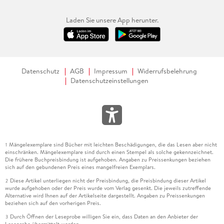
Laden Sie unsere App herunter.
Datenschutz
AGB
Impressum
Widerrufsbelehrung
Datenschutzeinstellungen
Mängelexemplare sind Bücher mit leichten Beschädigungen, die das Lesen aber nicht
1
einschränken. Mängelexemplare sind durch einen Stempel als solche gekennzeichnet.
Die frühere Buchpreisbindung ist aufgehoben. Angaben zu Preissenkungen beziehen
sich auf den gebundenen Preis eines mangelfreien Exemplars.
Diese Artikel unterliegen nicht der Preisbindung, die Preisbindung dieser Artikel
2
wurde aufgehoben oder der Preis wurde vom Verlag gesenkt. Die jeweils zutreffende
Alternative wird Ihnen auf der Artikelseite dargestellt. Angaben zu Preissenkungen
beziehen sich auf den vorherigen Preis.
Durch Öffnen der Leseprobe willigen Sie ein, dass Daten an den Anbieter der
3
Leseprobe übermittelt werden.