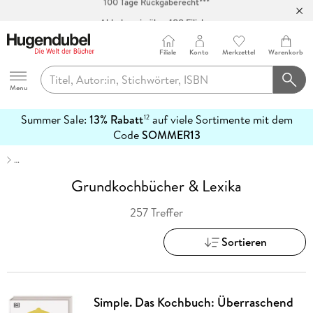
Abholung in über 100 Filialen
Filiale
Konto
Merkzettel
Warenkorb
Hugendubel
Menu
Summer Sale:
13% Rabatt
auf viele Sortimente mit dem
12
mehr
Code
SOMMER13
erfahren
…
Grundkochbücher & Lexika
257 Treffer
Sortieren
Simple. Das Kochbuch: Überraschend