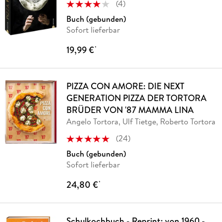
(
4
)
Buch (gebunden)
Sofort lieferbar
19,99 €
*
PIZZA CON AMORE: DIE NEXT
GENERATION PIZZA DER TORTORA
BRÜDER VON '87 MAMMA LINA
Angelo Tortora, Ulf Tietge, Roberto Tortora
(
24
)
Buch (gebunden)
Sofort lieferbar
24,80 €
*
Schulkochbuch - Reprint: von 1960 -