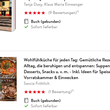
Fremdsprachige Bücher
n Lernhilfen
 Jugendbücher
eiber
Hörbuch Downloads im Bundle
Tanja Dusy, Klaus Maria Einwanger
cher
 Vergleich
 Puzzlezubehör
Lernen
New Adult
STABILO
Taschenbücher
hilfen
hriller
(
9
Bewertungen
)
15
 Backen
er
lender
Ratgeber
op
Buch (gebunden)
hriller
Romance
Sofort lieferbar
Sachbücher
precher:innen
Science Fiction
Fremdsprachige Bücher
Wohlfühlküche für jeden Tag: Gemütliche Rez
Alltag, die beruhigen und entspannen: Suppen,
Desserts, Snacks u. v. m. - Inkl. Ideen für Spe
Vorratskammer & Einwecken
Sascia Fröhlich
(
1
Bewertung
)
15
Buch (gebunden)
Sofort lieferbar