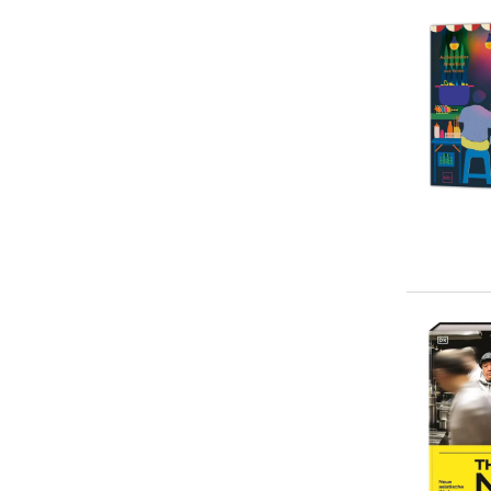
Diana Kluge
(
11
)
Patrick Rosenthal
(
10
)
Tanja Dusy
(
10
)
... weitere Autor:in suchen