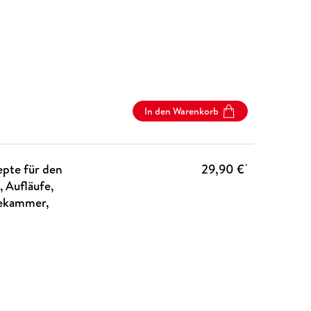
In den Warenkorb
epte für den
29,90 €
*
 Aufläufe,
isekammer,