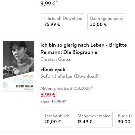
9,99 €
*
Hörbuch Download
Buch (gebunden)
25,99 €
30,00 €
Ich bin so gierig nach Leben - Brigitte
Reimann: Die Biographie
Carsten Gansel
eBook epub
Sofort lieferbar (Download)
4
Aktionspreis bis 31.08.2026
5,99 €
*
4
Statt
12,99 €
Taschenbuch
Mängelexemplar
Buch (g
20,00 €
13,49 €
30,00 €