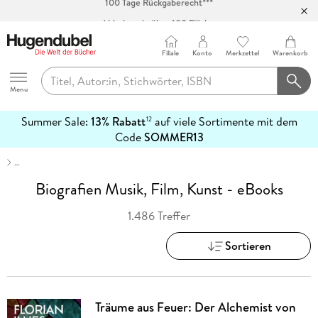
Abholung in über 100 Filialen
Filiale
Konto
Merkzettel
Warenkorb
Hugendubel
Menu
Summer Sale:
13% Rabatt
auf viele Sortimente mit dem
12
mehr
Code
SOMMER13
erfahren
…
Biografien Musik, Film, Kunst - eBooks
1.486 Treffer
Sortieren
Träume aus Feuer: Der Alchemist von