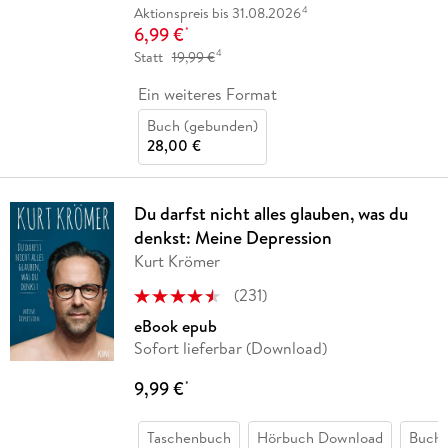
4
Aktionspreis bis 31.08.2026
6,99 €
*
4
Statt
19,99 €
Ein weiteres Format
Buch (gebunden)
28,00 €
Du darfst nicht alles glauben, was du
denkst: Meine Depression
Kurt Krömer
(
231
)
eBook epub
Sofort lieferbar (Download)
9,99 €
*
Taschenbuch
Hörbuch Download
Buch 