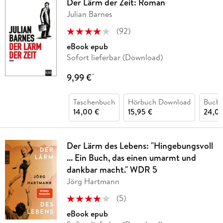
Der Lärm der Zeit: Roman
Julian Barnes
(
92
)
eBook epub
Sofort lieferbar (Download)
9,99 €
*
Taschenbuch
Hörbuch Download
Buch 
14,00 €
15,95 €
24,00
Der Lärm des Lebens: "Hingebungsvoll
... Ein Buch, das einen umarmt und
dankbar macht." WDR 5
Jörg Hartmann
(
5
)
eBook epub