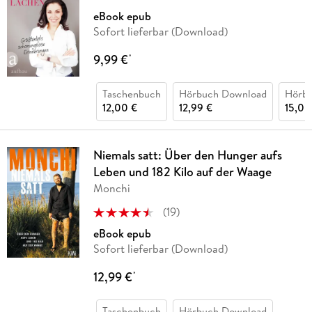
eBook epub
Sofort lieferbar (Download)
9,99 €
*
Taschenbuch
Hörbuch Download
Hörb
12,00 €
12,99 €
15,00
Niemals satt: Über den Hunger aufs
Leben und 182 Kilo auf der Waage
Monchi
(
19
)
eBook epub
Sofort lieferbar (Download)
12,99 €
*
Taschenbuch
Hörbuch Download