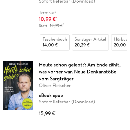
Sofort lieferbar (Download)
6
Jetzt nur
10,99 €
*
6
Statt
19,99 €
Taschenbuch
Sonstiger Artikel
Hörbuch
14,00 €
20,29 €
20,00 €
Heute schon gelebt?: Am Ende zählt,
was vorher war. Neue Denkanstöße
vom Sargträger
Oliver Fleischer
eBook epub
Sofort lieferbar (Download)
15,99 €
*