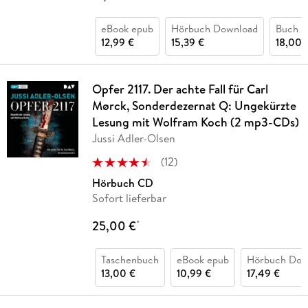
eBook epub
Hörbuch Download
Buch (k
12,99 €
15,39 €
18,00 
Opfer 2117. Der achte Fall für Carl
Mørck, Sonderdezernat Q: Ungekürzte
Lesung mit Wolfram Koch (2 mp3-CDs)
Jussi Adler-Olsen
(
12
)
Hörbuch CD
Sofort lieferbar
25,00 €
*
Taschenbuch
eBook epub
Hörbuch Dow
13,00 €
10,99 €
17,49 €