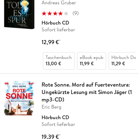
Andreas Gruber
(
9
)
Hörbuch CD
Sofort lieferbar
12,99 €
*
Taschenbuch
eBook epub
Hörbuch Dow
13,00 €
11,99 €
11,29 €
Rote Sonne. Mord auf Fuerteventura:
Ungekürzte Lesung mit Simon Jäger (1
mp3-CD)
Eric Berg
Hörbuch CD
Sofort lieferbar
19,39 €
*