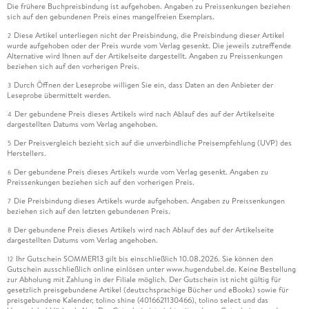
Die frühere Buchpreisbindung ist aufgehoben. Angaben zu Preissenkungen beziehen
sich auf den gebundenen Preis eines mangelfreien Exemplars.
Diese Artikel unterliegen nicht der Preisbindung, die Preisbindung dieser Artikel
2
wurde aufgehoben oder der Preis wurde vom Verlag gesenkt. Die jeweils zutreffende
Alternative wird Ihnen auf der Artikelseite dargestellt. Angaben zu Preissenkungen
beziehen sich auf den vorherigen Preis.
Durch Öffnen der Leseprobe willigen Sie ein, dass Daten an den Anbieter der
3
Leseprobe übermittelt werden.
Der gebundene Preis dieses Artikels wird nach Ablauf des auf der Artikelseite
4
dargestellten Datums vom Verlag angehoben.
Der Preisvergleich bezieht sich auf die unverbindliche Preisempfehlung (UVP) des
5
Herstellers.
Der gebundene Preis dieses Artikels wurde vom Verlag gesenkt. Angaben zu
6
Preissenkungen beziehen sich auf den vorherigen Preis.
Die Preisbindung dieses Artikels wurde aufgehoben. Angaben zu Preissenkungen
7
beziehen sich auf den letzten gebundenen Preis.
Der gebundene Preis dieses Artikels wird nach Ablauf des auf der Artikelseite
8
dargestellten Datums vom Verlag angehoben.
Ihr Gutschein SOMMER13 gilt bis einschließlich 10.08.2026. Sie können den
12
Gutschein ausschließlich online einlösen unter www.hugendubel.de. Keine Bestellung
zur Abholung mit Zahlung in der Filiale möglich. Der Gutschein ist nicht gültig für
gesetzlich preisgebundene Artikel (deutschsprachige Bücher und eBooks) sowie für
preisgebundene Kalender, tolino shine (4016621130466), tolino select und das