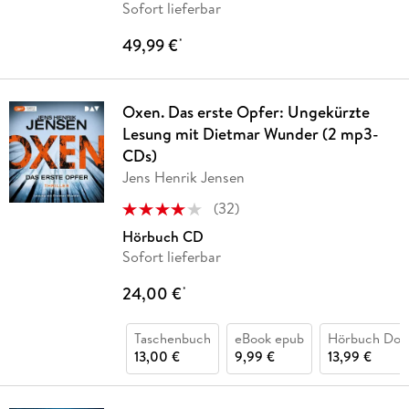
Sofort lieferbar
49,99 €
*
Oxen. Das erste Opfer: Ungekürzte
Lesung mit Dietmar Wunder (2 mp3-
CDs)
Jens Henrik Jensen
(
32
)
Hörbuch CD
Sofort lieferbar
24,00 €
*
Taschenbuch
eBook epub
Hörbuch Dow
13,00 €
9,99 €
13,99 €