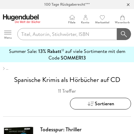
100 Tage Rückgaberecht***
Abholung in über 100 Filialen
Filiale
Konto
Merkzettel
Warenkorb
Hugendubel
Menu
Summer Sale:
13% Rabatt
auf viele Sortimente mit dem
12
mehr
Code
SOMMER13
erfahren
…
Spanische Krimis als Hörbücher auf CD
11 Treffer
Sortieren
Todesspur: Thriller