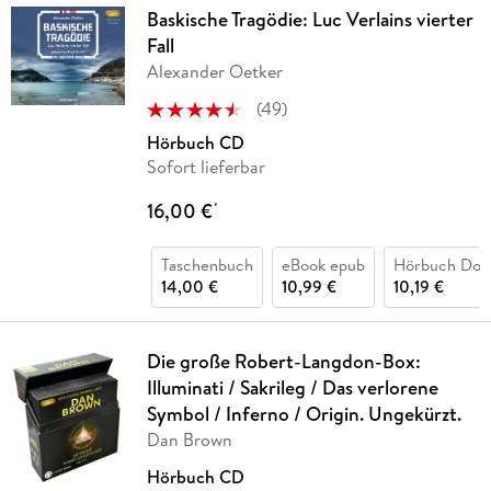
Baskische Tragödie: Luc Verlains vierter
Fall
Alexander Oetker
(
49
)
Hörbuch CD
Sofort lieferbar
16,00 €
*
Taschenbuch
eBook epub
Hörbuch Dow
14,00 €
10,99 €
10,19 €
Die große Robert-Langdon-Box:
Illuminati / Sakrileg / Das verlorene
Symbol / Inferno / Origin. Ungekürzt.
Dan Brown
Hörbuch CD