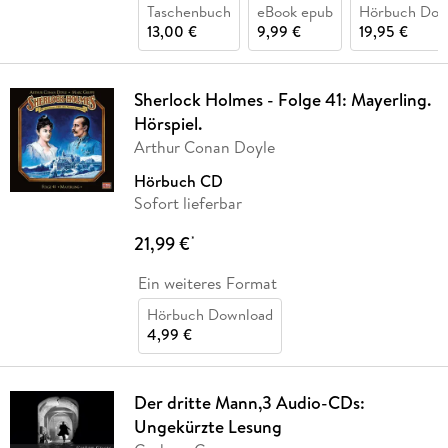
Taschenbuch
eBook epub
Hörbuch Dow
13,00 €
9,99 €
19,95 €
Sherlock Holmes - Folge 41: Mayerling.
Hörspiel.
Arthur Conan Doyle
Hörbuch CD
Sofort lieferbar
21,99 €
*
Ein weiteres Format
Hörbuch Download
4,99 €
Der dritte Mann,3 Audio-CDs:
Ungekürzte Lesung