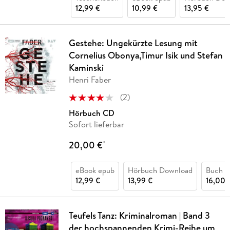
12,99 €
10,99 €
13,95 €
Gestehe: Ungekürzte Lesung mit
Cornelius Obonya,Timur Isik und Stefan
Kaminski
Henri Faber
(
2
)
Hörbuch CD
Sofort lieferbar
20,00 €
*
eBook epub
Hörbuch Download
Buch (k
12,99 €
13,99 €
16,00 
Teufels Tanz: Kriminalroman | Band 3
der hochspannenden Krimi-Reihe um