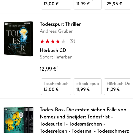
13,00 €
11,99 €
25,95 €
Todesspur: Thriller
Andreas Gruber
(
9
)
Hörbuch CD
Sofort lieferbar
12,99 €
*
Taschenbuch
eBook epub
Hörbuch Dow
13,00 €
11,99 €
11,29 €
Todes-Box. Die ersten sieben Fälle von
Nemez und Sneijder: Todesfrist -
Todesurteil - Todesmärchen -
Todesreigen - Todesmal - Todesschmerz