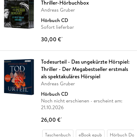
Thriller-Hörbuchbox
Andreas Gruber
Hörbuch CD
Sofort lieferbar
30,00 €
*
Todesurteil - Das ungekürzte Hörspiel:
Thriller - Der Megabestseller erstmals
als spektakuläres Hörspiel
Andreas Gruber
Hörbuch CD
Noch nicht erschienen
- erscheint am:
21.10.2026
26,00 €
*
Taschenbuch
eBook epub
Hörbuch Dow