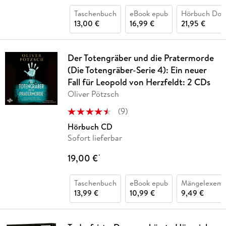
Taschenbuch
eBook epub
Hörbuch Dow
13,00 €
16,99 €
21,95 €
Der Totengräber und die Pratermorde
(Die Totengräber-Serie 4): Ein neuer
Fall für Leopold von Herzfeldt: 2 CDs
Oliver Pötzsch
(
9
)
Hörbuch CD
Sofort lieferbar
19,00 €
*
Taschenbuch
eBook epub
Mängelexemp
13,99 €
10,99 €
9,49 €