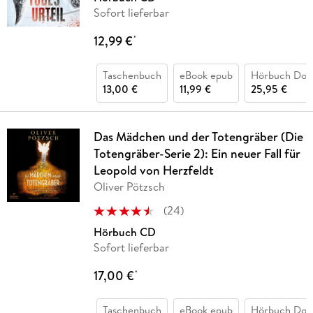
Sofort lieferbar
12,99 €
*
Taschenbuch
eBook epub
Hörbuch Dow
13,00 €
11,99 €
25,95 €
Das Mädchen und der Totengräber (Die
Totengräber-Serie 2): Ein neuer Fall für
Leopold von Herzfeldt
Oliver Pötzsch
(
24
)
Hörbuch CD
Sofort lieferbar
17,00 €
*
Taschenbuch
eBook epub
Hörbuch Dow