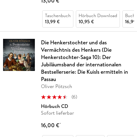
13,00 €
Taschenbuch
Hörbuch Download
Buch 
13,99 €
10,95 €
16,99
Die Henkerstochter und das
Vermächtnis des Henkers (Die
Henkerstochter-Saga 10): Der
Jubiläumsband der internationalen
Bestsellerserie: Die Kuisls ermitteln in
Passau
Oliver Pötzsch
(
6
)
Hörbuch CD
Sofort lieferbar
16,00 €
*