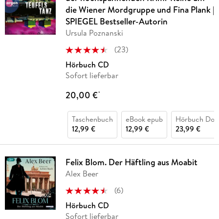
die Wiener Mordgruppe und Fina Plank |
SPIEGEL Bestseller-Autorin
Ursula Poznanski
(
23
)
Hörbuch CD
Sofort lieferbar
20,00 €
*
Taschenbuch
eBook epub
Hörbuch Dow
12,99 €
12,99 €
23,99 €
Felix Blom. Der Häftling aus Moabit
Alex Beer
(
6
)
Hörbuch CD
Sofort lieferbar