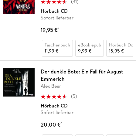
(
31
)
Hörbuch CD
Sofort lieferbar
19,95 €
*
Taschenbuch
eBook epub
Hörbuch Dow
11,99 €
9,99 €
15,95 €
Der dunkle Bote: Ein Fall für August
Emmerich
Alex Beer
(
5
)
Hörbuch CD
Sofort lieferbar
20,00 €
*