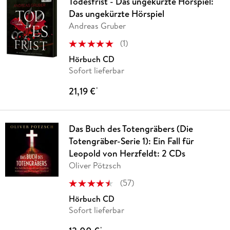
Todesfrist - Das ungekürzte Hörspiel:
Das ungekürzte Hörspiel
Andreas Gruber
(
1
)
Hörbuch CD
Sofort lieferbar
21,19 €
*
Das Buch des Totengräbers (Die
Totengräber-Serie 1): Ein Fall für
Leopold von Herzfeldt: 2 CDs
Oliver Pötzsch
(
57
)
Hörbuch CD
Sofort lieferbar
*