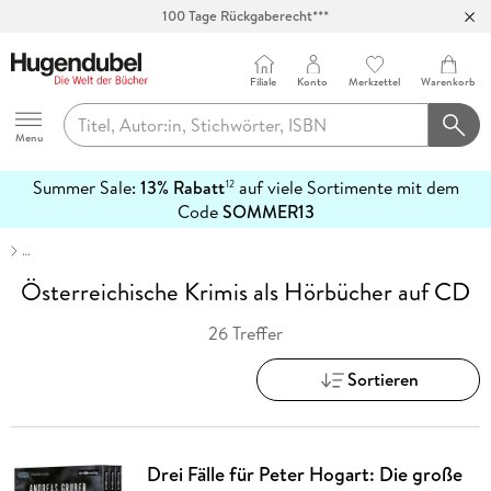
Abholung in über 100 Filialen
Filiale
Konto
Merkzettel
Warenkorb
Hugendubel
Menu
Summer Sale:
13% Rabatt
auf viele Sortimente mit dem
12
mehr
Code
SOMMER13
erfahren
…
Österreichische Krimis als Hörbücher auf CD
26 Treffer
Sortieren
Drei Fälle für Peter Hogart: Die große