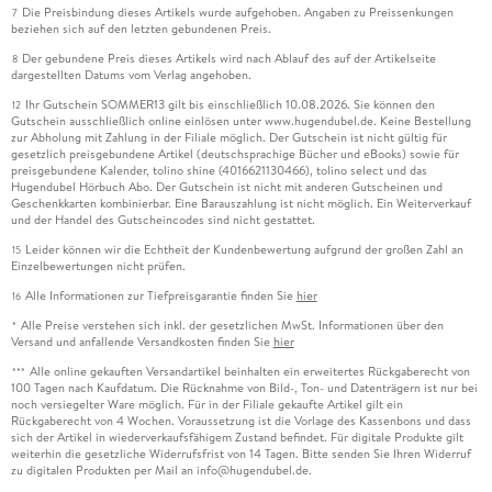
Die Preisbindung dieses Artikels wurde aufgehoben. Angaben zu Preissenkungen
7
beziehen sich auf den letzten gebundenen Preis.
Der gebundene Preis dieses Artikels wird nach Ablauf des auf der Artikelseite
8
dargestellten Datums vom Verlag angehoben.
Ihr Gutschein SOMMER13 gilt bis einschließlich 10.08.2026. Sie können den
12
Gutschein ausschließlich online einlösen unter www.hugendubel.de. Keine Bestellung
zur Abholung mit Zahlung in der Filiale möglich. Der Gutschein ist nicht gültig für
gesetzlich preisgebundene Artikel (deutschsprachige Bücher und eBooks) sowie für
preisgebundene Kalender, tolino shine (4016621130466), tolino select und das
Hugendubel Hörbuch Abo. Der Gutschein ist nicht mit anderen Gutscheinen und
Geschenkkarten kombinierbar. Eine Barauszahlung ist nicht möglich. Ein Weiterverkauf
und der Handel des Gutscheincodes sind nicht gestattet.
Leider können wir die Echtheit der Kundenbewertung aufgrund der großen Zahl an
15
Einzelbewertungen nicht prüfen.
Alle Informationen zur Tiefpreisgarantie finden Sie
hier
16
Alle Preise verstehen sich inkl. der gesetzlichen MwSt. Informationen über den
*
Versand und anfallende Versandkosten finden Sie
hier
Alle online gekauften Versandartikel beinhalten ein erweitertes Rückgaberecht von
***
100 Tagen nach Kaufdatum. Die Rücknahme von Bild-, Ton- und Datenträgern ist nur bei
noch versiegelter Ware möglich. Für in der Filiale gekaufte Artikel gilt ein
Rückgaberecht von 4 Wochen. Voraussetzung ist die Vorlage des Kassenbons und dass
sich der Artikel in wiederverkaufsfähigem Zustand befindet. Für digitale Produkte gilt
weiterhin die gesetzliche Widerrufsfrist von 14 Tagen. Bitte senden Sie Ihren Widerruf
zu digitalen Produkten per Mail an info@hugendubel.de.