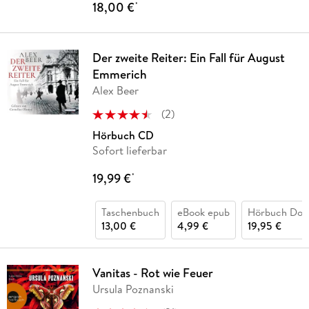
18,00 €
*
Der zweite Reiter: Ein Fall für August
Emmerich
Alex Beer
(
2
)
Hörbuch CD
Sofort lieferbar
19,99 €
*
Taschenbuch
eBook epub
Hörbuch Dow
13,00 €
4,99 €
19,95 €
Vanitas - Rot wie Feuer
Ursula Poznanski