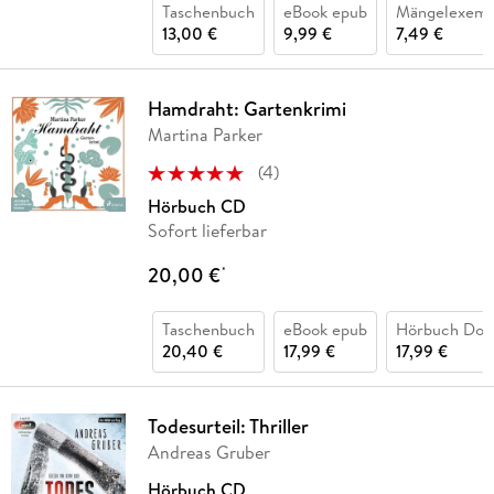
Taschenbuch
eBook epub
Mängelexemp
13,00 €
9,99 €
7,49 €
Hamdraht: Gartenkrimi
Martina Parker
(
4
)
Hörbuch CD
Sofort lieferbar
20,00 €
*
Taschenbuch
eBook epub
Hörbuch Dow
20,40 €
17,99 €
17,99 €
Todesurteil: Thriller
Andreas Gruber
Hörbuch CD