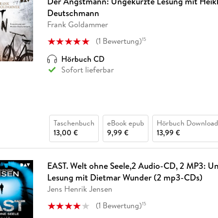
Der Angstmann: Ungekürzte Lesung mit Heik
Deutschmann
Frank Goldammer
(
1
Bewertung
)
15
Hörbuch CD
Sofort lieferbar
Taschenbuch
eBook epub
Hörbuch Download
13,00 €
9,99 €
13,99 €
EAST. Welt ohne Seele,2 Audio-CD, 2 MP3: U
Lesung mit Dietmar Wunder (2 mp3-CDs)
Jens Henrik Jensen
(
1
Bewertung
)
15