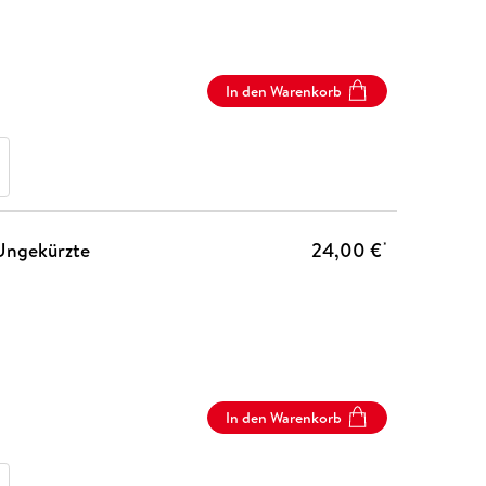
In den Warenkorb
Ungekürzte
24,00 €
*
In den Warenkorb