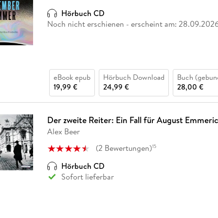
Fremdsprachige Bücher
n Lernhilfen
 Jugendbücher
eiber
Hörbuch Downloads im Bundle
cher
 Vergleich
 Puzzlezubehör
Lernen
New Adult
STABILO
Hörbuch CD
Taschenbücher
hilfen
hriller
Noch nicht erschienen
- erscheint am:
28.09.202
 Backen
er
lender
Ratgeber
op
hriller
Romance
Sachbücher
precher:innen
Science Fiction
eBook epub
Hörbuch Download
Buch (gebun
19,99 €
24,99 €
28,00 €
Fremdsprachige Bücher
Der zweite Reiter: Ein Fall für August Emmeri
Alex Beer
(
2
Bewertungen
)
15
Hörbuch CD
Sofort lieferbar