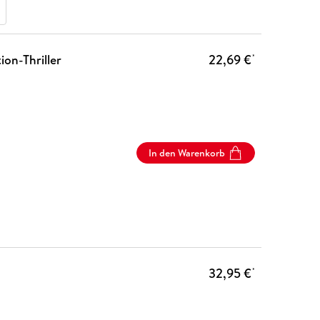
on-Thriller
22,69 €
*
In den Warenkorb
32,95 €
*