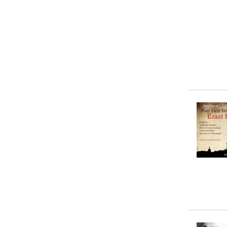
Sergej Kusnezow
(
1
)
Sophie Hannah
(
1
)
Volker Kutscher
(
1
)
... weitere Autor:in suchen