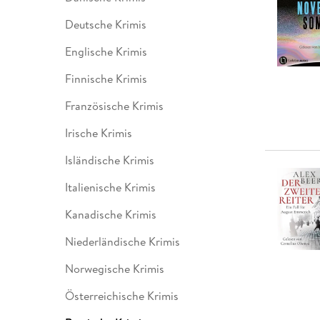
Leseempfehlung
eBook Abonnement
Postkarten
Westerman
Kinder- &
Kugelschr
Hörbuchsprecher
Günstige Spielwaren
Wochenkalender
Kinderbü
Romane
Geräte im
Puzzles &
Schule & 
Deutsche Krimis
Buchtrends auf Social Media
eBooks verschenken
Klett Lern
Krimis & T
Buchkalender
Kochen &
Sachbüch
Sprachka
Englische Krimis
büchermenschen
Duden Sh
Romane
Krimis & T
Top Autor:innen
Hörspiele
Finnische Krimis
Manga
Top Serien
Hörbuchs
Französische Krimis
Gebrauchtbuch
Irische Krimis
Isländische Krimis
Italienische Krimis
Kanadische Krimis
Niederländische Krimis
Norwegische Krimis
Österreichische Krimis