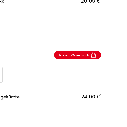
ko
20,00 €
In den Warenkorb
ngekürzte
24,00 €
*