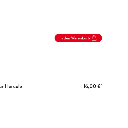
In den Warenkorb
für Hercule
16,00 €
*