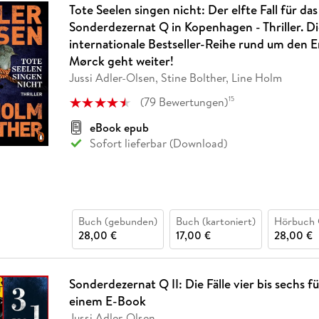
Tote Seelen singen nicht: Der elfte Fall für das
Sonderdezernat Q in Kopenhagen - Thriller. Di
internationale Bestseller-Reihe rund um den E
Mørck geht weiter!
Jussi Adler-Olsen, Stine Bolther, Line Holm
(
79
Bewertungen
)
15
eBook epub
Sofort lieferbar (Download)
Buch (gebunden)
Buch (kartoniert)
Hörbuch
28,00 €
17,00 €
28,00 €
Sonderdezernat Q II: Die Fälle vier bis sechs f
einem E-Book
Jussi Adler-Olsen