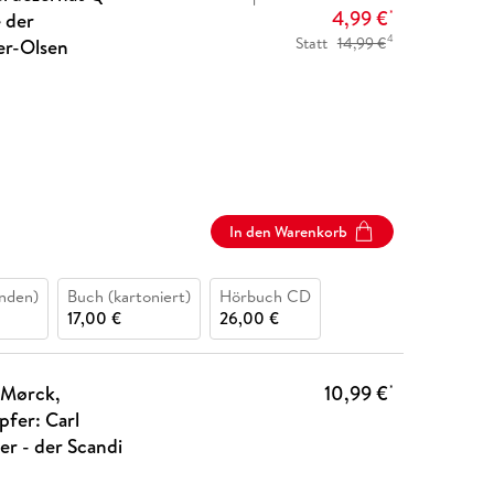
4,99 €
e der
*
4
Statt
14,99 €
ler-Olsen
In den Warenkorb
nden)
Buch (kartoniert)
Hörbuch CD
17,00 €
26,00 €
 Mørck,
10,99 €
*
pfer: Carl
er - der Scandi