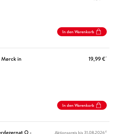
In den Warenkorb
l Mørck in
19,99 €
*
In den Warenkorb
erdezernat Q -
4
Aktionspreis bis 31.08.2026