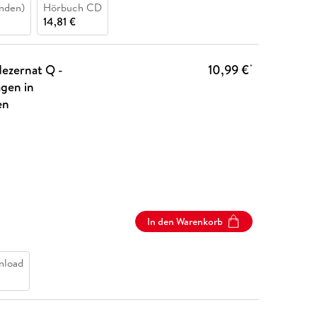
nden)
Hörbuch CD
14,81 €
dezernat Q -
10,99 €
*
agen in
en
In den Warenkorb
nload