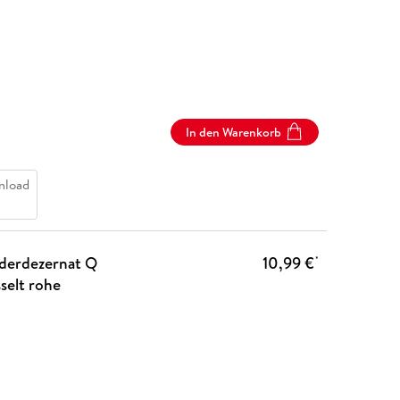
In den Warenkorb
nload
nderdezernat Q
10,99 €
*
sselt rohe