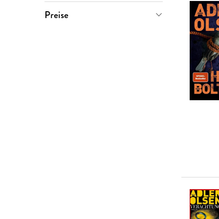
Gabriella Wollenhaupt
(
1
)
Sofort verfügbar
(
20
)
Preise
Helene Tursten
(
1
)
Vorbestellbar
(
1
)
0-5 €
(
3
)
Line Holm
(
1
)
5-10 €
(
5
)
Stine Bolther
(
1
)
10-20 €
(
12
)
20-50 €
(
1
)
> 50 €
(
0
)