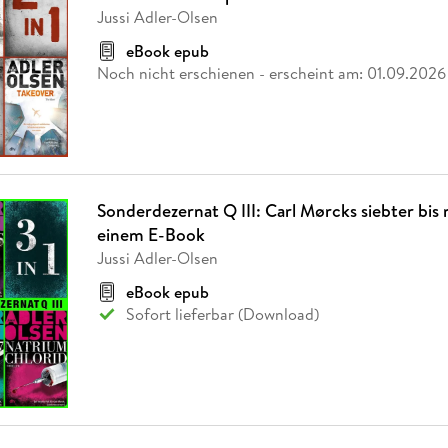
Fremdsprachige Bücher
n Lernhilfen
 Jugendbücher
eiber
Hörbuch Downloads im Bundle
Jussi Adler-Olsen
cher
 Vergleich
 Puzzlezubehör
Lernen
New Adult
STABILO
Taschenbücher
hilfen
hriller
eBook epub
 Backen
er
lender
Ratgeber
Noch nicht erschienen
- erscheint am:
01.09.2026
op
hriller
Romance
Sachbücher
precher:innen
Science Fiction
Fremdsprachige Bücher
Sonderdezernat Q III: Carl Mørcks siebter bis n
einem E-Book
Jussi Adler-Olsen
eBook epub
Sofort lieferbar (Download)