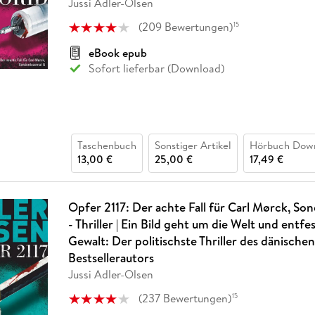
Jussi Adler-Olsen
(
209
Bewertungen
)
15
eBook epub
Sofort lieferbar (Download)
Taschenbuch
Sonstiger Artikel
Hörbuch Dow
13,00 €
25,00 €
17,49 €
Opfer 2117: Der achte Fall für Carl Mørck, So
- Thriller | Ein Bild geht um die Welt und entfe
Gewalt: Der politischste Thriller des dänischen
Bestsellerautors
Jussi Adler-Olsen
(
237
Bewertungen
)
15