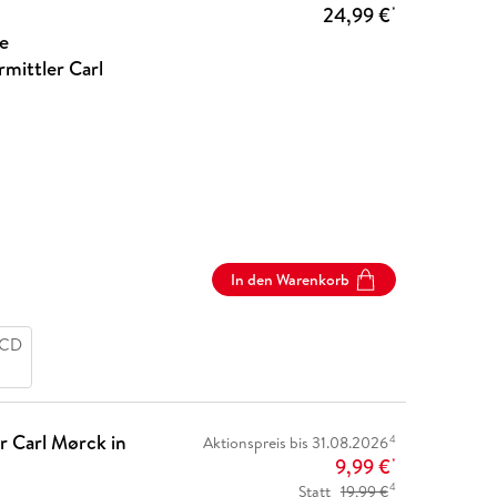
24,99 €
*
e
rmittler Carl
In den Warenkorb
 CD
ür Carl Mørck in
4
Aktionspreis bis 31.08.2026
9,99 €
*
4
Statt
19,99 €