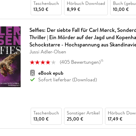
Taschenbuch
Hörbuch Download
Buch (gebu
13,50 €
8,99 €
10,00 €
Selfies: Der siebte Fall für Carl Mørck, Sonder
Thriller | Ein Mörder auf der Jagd und Kopenh
Schockstarre - Hochspannung aus Skandinavi
Jussi Adler-Olsen
(
405
Bewertungen
)
15
eBook epub
Sofort lieferbar (Download)
Taschenbuch
Sonstiger Artikel
Hörbuch Dow
13,00 €
25,00 €
17,49 €