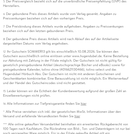
Der Preisvergleich bezieht sich auf die unverbindliche Preisempfehlung (UVP) des
5
Herstellers.
Der gebundene Preis dieses Artikels wurde vom Verlag gesenkt. Angaben zu
6
Preissenkungen beziehen sich auf den vorherigen Preis.
Die Preisbindung dieses Artikels wurde aufgehoben. Angaben zu Preissenkungen
7
beziehen sich auf den letzten gebundenen Preis.
Der gebundene Preis dieses Artikels wird nach Ablauf des auf der Artikelseite
8
dargestellten Datums vom Verlag angehoben.
Ihr Gutschein SOMMER13 gilt bis einschließlich 10.08.2026. Sie können den
12
Gutschein ausschließlich online einlösen unter www.hugendubel.de. Keine Bestellung
zur Abholung mit Zahlung in der Filiale möglich. Der Gutschein ist nicht gültig für
gesetzlich preisgebundene Artikel (deutschsprachige Bücher und eBooks) sowie für
preisgebundene Kalender, tolino shine (4016621130466), tolino select und das
Hugendubel Hörbuch Abo. Der Gutschein ist nicht mit anderen Gutscheinen und
Geschenkkarten kombinierbar. Eine Barauszahlung ist nicht möglich. Ein Weiterverkauf
und der Handel des Gutscheincodes sind nicht gestattet.
Leider können wir die Echtheit der Kundenbewertung aufgrund der großen Zahl an
15
Einzelbewertungen nicht prüfen.
Alle Informationen zur Tiefpreisgarantie finden Sie
hier
16
Alle Preise verstehen sich inkl. der gesetzlichen MwSt. Informationen über den
*
Versand und anfallende Versandkosten finden Sie
hier
Alle online gekauften Versandartikel beinhalten ein erweitertes Rückgaberecht von
***
100 Tagen nach Kaufdatum. Die Rücknahme von Bild-, Ton- und Datenträgern ist nur bei
noch versiegelter Ware möglich. Für in der Filiale gekaufte Artikel gilt ein