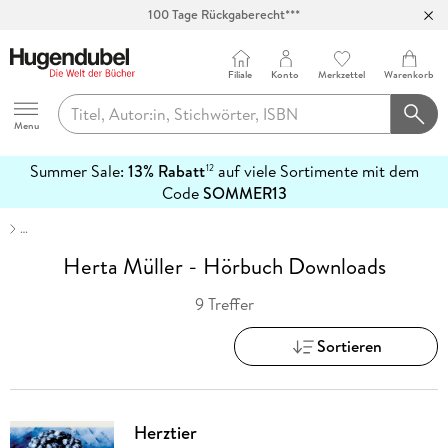
100 Tage Rückgaberecht***
Abholung in über 100 Filialen
Filiale
Konto
Merkzettel
Warenkorb
Hugendubel
Menu
Summer Sale:
13% Rabatt
auf viele Sortimente mit dem
12
mehr
Code
SOMMER13
erfahren
…
Herta Müller - Hörbuch Downloads
9 Treffer
Sortieren
Herztier