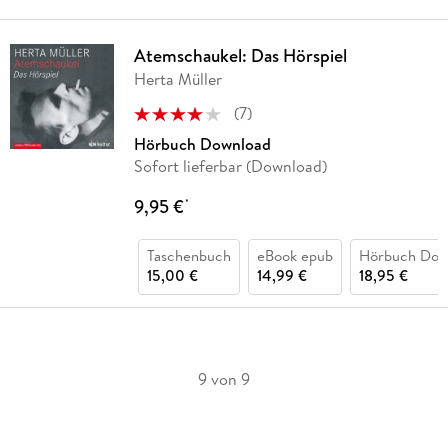
Atemschaukel: Das Hörspiel
Herta Müller
(
7
)
Hörbuch Download
Sofort lieferbar (Download)
9,95 €
*
Taschenbuch
eBook epub
Hörbuch Dow
15,00 €
14,99 €
18,95 €
9 von 9