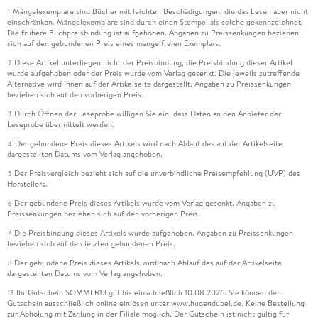
Mängelexemplare sind Bücher mit leichten Beschädigungen, die das Lesen aber nicht
1
einschränken. Mängelexemplare sind durch einen Stempel als solche gekennzeichnet.
Die frühere Buchpreisbindung ist aufgehoben. Angaben zu Preissenkungen beziehen
sich auf den gebundenen Preis eines mangelfreien Exemplars.
Diese Artikel unterliegen nicht der Preisbindung, die Preisbindung dieser Artikel
2
wurde aufgehoben oder der Preis wurde vom Verlag gesenkt. Die jeweils zutreffende
Alternative wird Ihnen auf der Artikelseite dargestellt. Angaben zu Preissenkungen
beziehen sich auf den vorherigen Preis.
Durch Öffnen der Leseprobe willigen Sie ein, dass Daten an den Anbieter der
3
Leseprobe übermittelt werden.
Der gebundene Preis dieses Artikels wird nach Ablauf des auf der Artikelseite
4
dargestellten Datums vom Verlag angehoben.
Der Preisvergleich bezieht sich auf die unverbindliche Preisempfehlung (UVP) des
5
Herstellers.
Der gebundene Preis dieses Artikels wurde vom Verlag gesenkt. Angaben zu
6
Preissenkungen beziehen sich auf den vorherigen Preis.
Die Preisbindung dieses Artikels wurde aufgehoben. Angaben zu Preissenkungen
7
beziehen sich auf den letzten gebundenen Preis.
Der gebundene Preis dieses Artikels wird nach Ablauf des auf der Artikelseite
8
dargestellten Datums vom Verlag angehoben.
Ihr Gutschein SOMMER13 gilt bis einschließlich 10.08.2026. Sie können den
12
Gutschein ausschließlich online einlösen unter www.hugendubel.de. Keine Bestellung
zur Abholung mit Zahlung in der Filiale möglich. Der Gutschein ist nicht gültig für