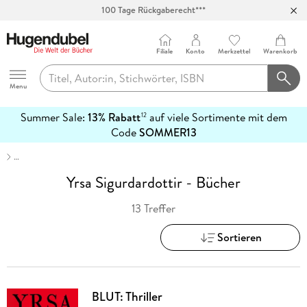
100 Tage Rückgaberecht***
Abholung in über 100 Filialen
Filiale
Konto
Merkzettel
Warenkorb
Hugendubel
Menu
Summer Sale:
13% Rabatt
auf viele Sortimente mit dem
12
mehr
Code
SOMMER13
erfahren
…
Yrsa Sigurdardottir - Bücher
13 Treffer
Sortieren
BLUT: Thriller