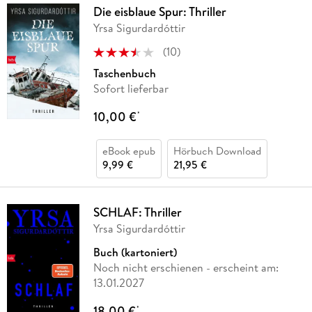
Die eisblaue Spur: Thriller
Yrsa Sigurdardóttir
(
10
)
Taschenbuch
Sofort lieferbar
10,00 €
*
eBook epub
Hörbuch Download
9,99 €
21,95 €
SCHLAF: Thriller
Yrsa Sigurdardóttir
Buch (kartoniert)
Noch nicht erschienen
- erscheint am:
13.01.2027
18,00 €
*