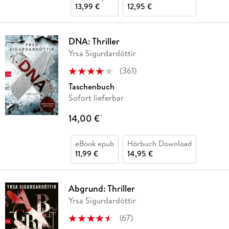
13,99 €
12,95 €
DNA: Thriller
Yrsa Sigurdardóttir
(
361
)
Taschenbuch
Sofort lieferbar
14,00 €
*
eBook epub
Hörbuch Download
11,99 €
14,95 €
Abgrund: Thriller
Yrsa Sigurdardóttir
(
67
)