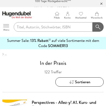
Abholung in über 100 Filialen
Filiale
Konto
Merkzettel
Warenkorb
Hugendubel
Menu
Summer Sale:
13% Rabatt
auf viele Sortimente mit dem
12
mehr
Code
SOMMER13
erfahren
…
In der Praxis
122 Treffer
Sortieren
Perspectives - Allez-y! A1. Kurs- und