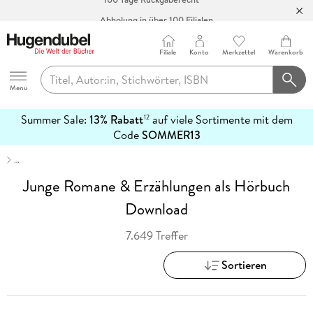
Abholung in über 100 Filialen
Filiale
Konto
Merkzettel
Warenkorb
Hugendubel
Menu
Summer Sale:
13% Rabatt
auf viele Sortimente mit dem
12
mehr
Code
SOMMER13
erfahren
…
Junge Romane & Erzählungen als Hörbuch
Download
7.649 Treffer
Sortieren