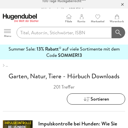
Abholung in über 100 Filialen
Filiale
Konto
Merkzettel
Warenkorb
Hugendubel
Menu
Summer Sale:
13% Rabatt
auf viele Sortimente mit dem
12
mehr
Code
SOMMER13
erfahren
…
Garten, Natur, Tiere - Hörbuch Downloads
201 Treffer
Sortieren
Impulskontrolle bei Hunden: Wie Sie