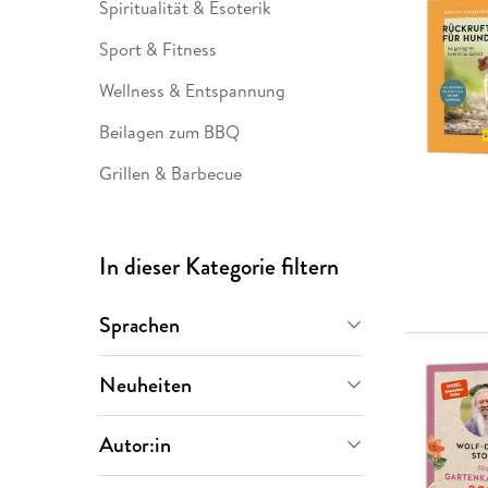
Spiritualität & Esoterik
Sport & Fitness
Wellness & Entspannung
Beilagen zum BBQ
Grillen & Barbecue
In dieser Kategorie filtern
Sprachen
Deutsch
(
268
)
Neuheiten
Letzte 30 Tage
(
1
)
Autor:in
Letzte 90 Tage
(
8
)