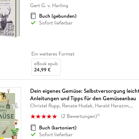
Fremdsprachige Bücher
n Lernhilfen
 Jugendbücher
eiber
Hörbuch Downloads im Bundle
Gert G. v. Harling
cher
 Vergleich
 Puzzlezubehör
Lernen
New Adult
STABILO
Taschenbücher
hilfen
hriller
Buch (gebunden)
 Backen
er
lender
Ratgeber
Sofort lieferbar
op
hriller
Romance
Sachbücher
precher:innen
Science Fiction
Ein weiteres Format
Fremdsprachige Bücher
eBook epub
24,99 €
Dein eigenes Gemüse: Selbstversorgung leich
Anleitungen und Tipps für den Gemüseanbau
Christel Rupp, Renate Hudak, Harald Harazim,
…
(
2
Bewertungen
)
15
Buch (kartoniert)
Sofort lieferbar