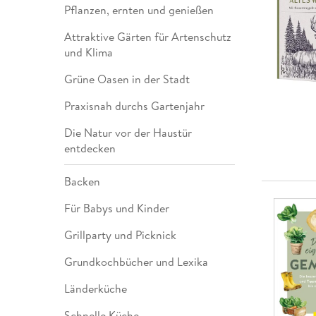
Pflanzen, ernten und genießen
Leseempfehlung
eBook Abonnement
Postkarten
Westerman
Kinder- &
Kugelschr
Hörbuchsprecher
Günstige Spielwaren
Wochenkalender
Kinderbü
Romane
Geräte im
Puzzles &
Schule & 
Buchtrends auf Social Media
eBooks verschenken
Klett Lern
Krimis & T
Attraktive Gärten für Artenschutz
Buchkalender
Kochen &
Sachbüch
Sprachka
und Klima
büchermenschen
Duden Sh
Romane
Krimis & T
Top Autor:innen
Hörspiele
Grüne Oasen in der Stadt
Manga
Top Serien
Hörbuchs
Praxisnah durchs Gartenjahr
Gebrauchtbuch
Die Natur vor der Haustür
entdecken
Backen
Für Babys und Kinder
Grillparty und Picknick
Grundkochbücher und Lexika
Länderküche
Schnelle Küche