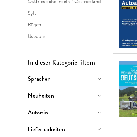
Ostfriesische Inseln / Ostfriesland
Sylt
Rügen
Usedom
In dieser Kategorie filtern
Sprachen
Neuheiten
Demnächst
(
106
)
Deutsch
(
13.478
)
Autor:in
Letzte 30 Tage
(
94
)
Englisch
(
1.602
)
Lieferbarkeiten
Letzte 90 Tage
(
328
)
Spanisch
(
117
)