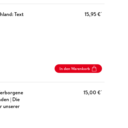
land: Text
15,95 €
*
In den Warenkorb
Verborgene
15,00 €
*
den | Die
r unserer