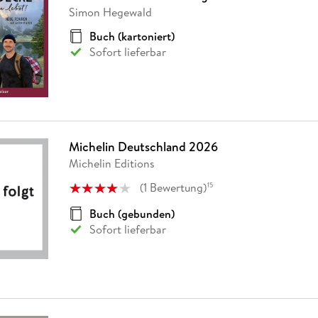
Fremdsprachige Bücher
n Lernhilfen
 Jugendbücher
eiber
Hörbuch Downloads im Bundle
Simon Hegewald
cher
 Vergleich
 Puzzlezubehör
Lernen
New Adult
STABILO
Taschenbücher
hilfen
hriller
Buch (kartoniert)
 Backen
er
lender
Ratgeber
Sofort lieferbar
op
hriller
Romance
Sachbücher
precher:innen
Science Fiction
Fremdsprachige Bücher
Michelin Deutschland 2026
Michelin Editions
(
1
Bewertung
)
15
Buch (gebunden)
Sofort lieferbar