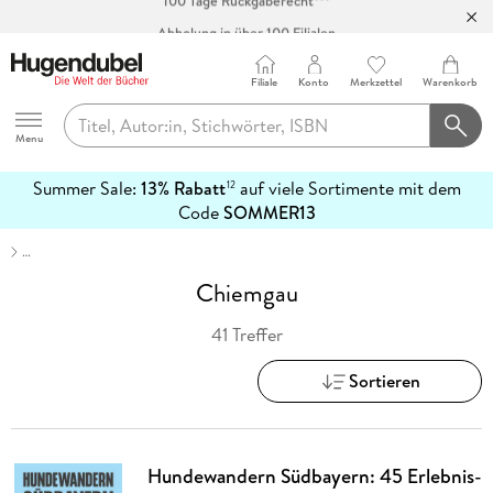
Abholung in über 100 Filialen
Filiale
Konto
Merkzettel
Warenkorb
Hugendubel
Menu
Summer Sale:
13% Rabatt
auf viele Sortimente mit dem
12
mehr
Code
SOMMER13
erfahren
…
Chiemgau
41 Treffer
Sortieren
Hundewandern Südbayern: 45 Erlebnis-