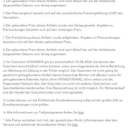
Der gebundene Preis dieses Artikels wird nach Ablauf des auf der Artikelseite
4
dargestellten Datums vom Verlag angehoben.
Der Preisvergleich bezieht sich auf die unverbindliche Preisempfehlung (UVP) des
5
Herstellers.
Der gebundene Preis dieses Artikels wurde vom Verlag gesenkt. Angaben zu
6
Preissenkungen beziehen sich auf den vorherigen Preis.
Die Preisbindung dieses Artikels wurde aufgehoben. Angaben zu Preissenkungen
7
beziehen sich auf den letzten gebundenen Preis.
Der gebundene Preis dieses Artikels wird nach Ablauf des auf der Artikelseite
8
dargestellten Datums vom Verlag angehoben.
Ihr Gutschein SOMMER13 gilt bis einschließlich 10.08.2026. Sie können den
12
Gutschein ausschließlich online einlösen unter www.hugendubel.de. Keine Bestellung
zur Abholung mit Zahlung in der Filiale möglich. Der Gutschein ist nicht gültig für
gesetzlich preisgebundene Artikel (deutschsprachige Bücher und eBooks) sowie für
preisgebundene Kalender, tolino shine (4016621130466), tolino select und das
Hugendubel Hörbuch Abo. Der Gutschein ist nicht mit anderen Gutscheinen und
Geschenkkarten kombinierbar. Eine Barauszahlung ist nicht möglich. Ein Weiterverkauf
und der Handel des Gutscheincodes sind nicht gestattet.
Leider können wir die Echtheit der Kundenbewertung aufgrund der großen Zahl an
15
Einzelbewertungen nicht prüfen.
Alle Informationen zur Tiefpreisgarantie finden Sie
hier
16
Alle Preise verstehen sich inkl. der gesetzlichen MwSt. Informationen über den
*
Versand und anfallende Versandkosten finden Sie
hier