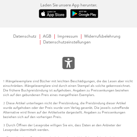
Laden Sie unsere App herunter.
Datenschutz
AGB
Impressum
Widerrufsbelehrung
Datenschutzeinstellungen
Mängelexemplare sind Bücher mit leichten Beschädigungen, die das Lesen aber nicht
1
einschränken. Mängelexemplare sind durch einen Stempel als solche gekennzeichnet.
Die frühere Buchpreisbindung ist aufgehoben. Angaben zu Preissenkungen beziehen
sich auf den gebundenen Preis eines mangelfreien Exemplars.
Diese Artikel unterliegen nicht der Preisbindung, die Preisbindung dieser Artikel
2
wurde aufgehoben oder der Preis wurde vom Verlag gesenkt. Die jeweils zutreffende
Alternative wird Ihnen auf der Artikelseite dargestellt. Angaben zu Preissenkungen
beziehen sich auf den vorherigen Preis.
Durch Öffnen der Leseprobe willigen Sie ein, dass Daten an den Anbieter der
3
Leseprobe übermittelt werden.