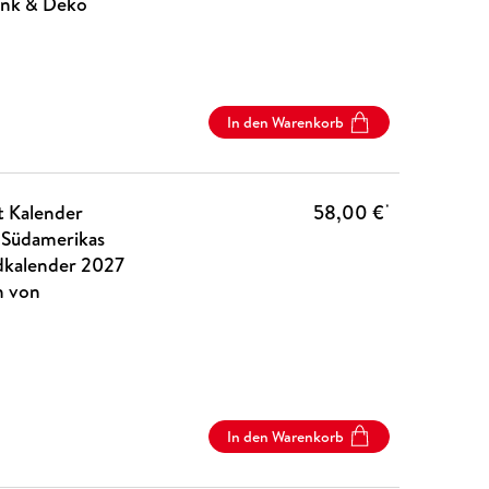
henk & Deko
In den Warenkorb
t Kalender
58,00 €
*
 Südamerikas
dkalender 2027
n von
In den Warenkorb