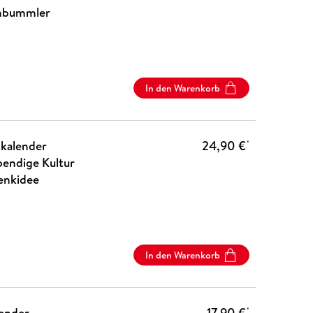
enbummler
In den Warenkorb
okalender
24,90 €
*
bendige Kultur
enkidee
In den Warenkorb
lender
17,90 €
*