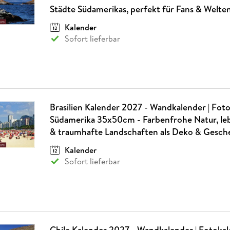
Fremdsprachige Bücher
n Lernhilfen
 Jugendbücher
eiber
Hörbuch Downloads im Bundle
Städte Südamerikas, perfekt für Fans & Welt
cher
 Vergleich
 Puzzlezubehör
Lernen
New Adult
STABILO
Taschenbücher
hilfen
hriller
Kalender
 Backen
er
lender
Ratgeber
Sofort lieferbar
op
hriller
Romance
Sachbücher
precher:innen
Science Fiction
Fremdsprachige Bücher
Brasilien Kalender 2027 - Wandkalender | Fot
Südamerika 35x50cm - Farbenfrohe Natur, le
& traumhafte Landschaften als Deko & Gesch
Kalender
Sofort lieferbar
Chile Kalender 2027 - Wandkalender | Fotoka