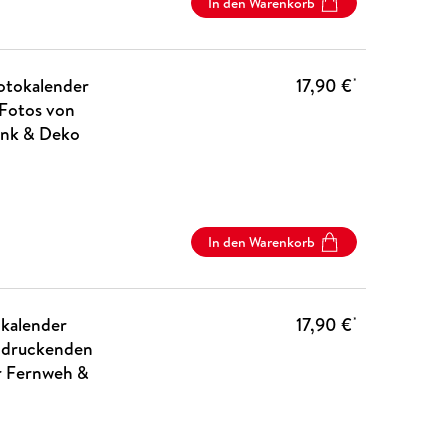
In den Warenkorb
otokalender
17,90 €
*
Fotos von
henk & Deko
In den Warenkorb
okalender
17,90 €
*
indruckenden
r Fernweh &