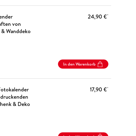
lender
24,90 €
*
aften von
nk & Wanddeko
In den Warenkorb
Fotokalender
17,90 €
*
indruckenden
schenk & Deko