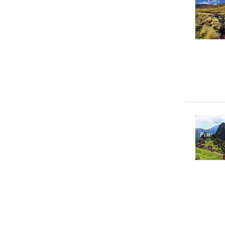
0-5 €
(
0
)
SF
(
1
)
5-10 €
(
0
)
SF. SF
(
1
)
10-20 €
(
5
)
20-50 €
(
9
)
> 50 €
(
1
)