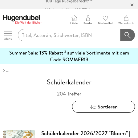
Abholung in über 100 Filialen
Filiale
Konto
Merkzettel
Warenkorb
Hugendubel
Menu
Summer Sale:
13% Rabatt
auf viele Sortimente mit dem
12
mehr
Code
SOMMER13
erfahren
…
Schülerkalender
204 Treffer
Sortieren
Schülerkalender 2026/2027 "Bloom" |