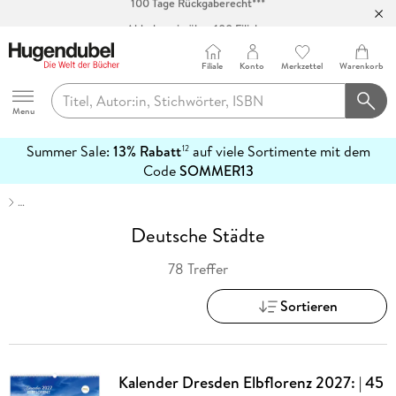
Abholung in über 100 Filialen
Filiale
Konto
Merkzettel
Warenkorb
Hugendubel
Menu
Summer Sale:
13% Rabatt
auf viele Sortimente mit dem
12
mehr
Code
SOMMER13
erfahren
…
Deutsche Städte
78 Treffer
Sortieren
Kalender Dresden Elbflorenz 2027: | 45