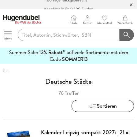
Abholung in über 100 Filialen
Filiale
Konto
Merkzettel
Warenkorb
Hugendubel
Menu
Summer Sale:
13% Rabatt
auf viele Sortimente mit dem
12
mehr
Code
SOMMER13
erfahren
…
Deutsche Städte
76 Treffer
Sortieren
Kalender Leipzig kompakt 2027: | 21 x