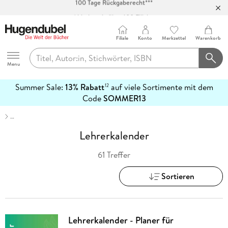
Abholung in über 100 Filialen
Filiale
Konto
Merkzettel
Warenkorb
Hugendubel
Menu
Summer Sale:
13% Rabatt
auf viele Sortimente mit dem
12
mehr
Code
SOMMER13
erfahren
…
Lehrerkalender
61 Treffer
Sortieren
Lehrerkalender - Planer für