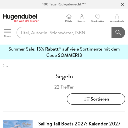
100 Tage Rückgaberecht***
Abholung in über 100 Filialen
Filiale
Konto
Merkzettel
Warenkorb
Hugendubel
Menu
Summer Sale:
13% Rabatt
auf viele Sortimente mit dem
12
mehr
Code
SOMMER13
erfahren
…
Segeln
22 Treffer
Sortieren
Sailing Tall Boats 2027: Kalender 2027