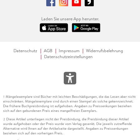
Laden Sie unsere App herunter.
Datenschutz
AGB
Impressum
Widerrufsbelehrung
Datenschutzeinstellungen
Mängelexemplare sind Bücher mit leichten Beschädigungen, die das Lesen aber nicht
1
einschränken. Mängelexemplare sind durch einen Stempel als solche gekennzeichnet.
Die frühere Buchpreisbindung ist aufgehoben. Angaben zu Preissenkungen beziehen
sich auf den gebundenen Preis eines mangelfreien Exemplars.
Diese Artikel unterliegen nicht der Preisbindung, die Preisbindung dieser Artikel
2
wurde aufgehoben oder der Preis wurde vom Verlag gesenkt. Die jeweils zutreffende
Alternative wird Ihnen auf der Artikelseite dargestellt. Angaben zu Preissenkungen
beziehen sich auf den vorherigen Preis.