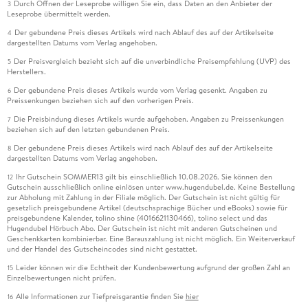
Durch Öffnen der Leseprobe willigen Sie ein, dass Daten an den Anbieter der
3
Leseprobe übermittelt werden.
Der gebundene Preis dieses Artikels wird nach Ablauf des auf der Artikelseite
4
dargestellten Datums vom Verlag angehoben.
Der Preisvergleich bezieht sich auf die unverbindliche Preisempfehlung (UVP) des
5
Herstellers.
Der gebundene Preis dieses Artikels wurde vom Verlag gesenkt. Angaben zu
6
Preissenkungen beziehen sich auf den vorherigen Preis.
Die Preisbindung dieses Artikels wurde aufgehoben. Angaben zu Preissenkungen
7
beziehen sich auf den letzten gebundenen Preis.
Der gebundene Preis dieses Artikels wird nach Ablauf des auf der Artikelseite
8
dargestellten Datums vom Verlag angehoben.
Ihr Gutschein SOMMER13 gilt bis einschließlich 10.08.2026. Sie können den
12
Gutschein ausschließlich online einlösen unter www.hugendubel.de. Keine Bestellung
zur Abholung mit Zahlung in der Filiale möglich. Der Gutschein ist nicht gültig für
gesetzlich preisgebundene Artikel (deutschsprachige Bücher und eBooks) sowie für
preisgebundene Kalender, tolino shine (4016621130466), tolino select und das
Hugendubel Hörbuch Abo. Der Gutschein ist nicht mit anderen Gutscheinen und
Geschenkkarten kombinierbar. Eine Barauszahlung ist nicht möglich. Ein Weiterverkauf
und der Handel des Gutscheincodes sind nicht gestattet.
Leider können wir die Echtheit der Kundenbewertung aufgrund der großen Zahl an
15
Einzelbewertungen nicht prüfen.
Alle Informationen zur Tiefpreisgarantie finden Sie
hier
16