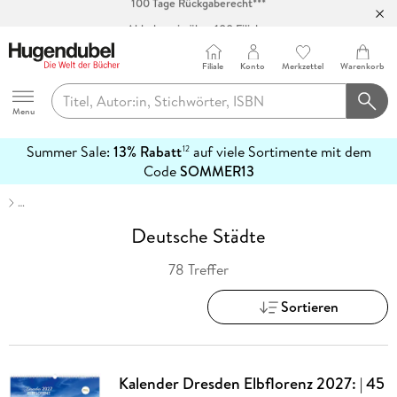
Abholung in über 100 Filialen
Filiale
Konto
Merkzettel
Warenkorb
Hugendubel
Menu
Summer Sale:
13% Rabatt
auf viele Sortimente mit dem
12
mehr
Code
SOMMER13
erfahren
…
Deutsche Städte
78 Treffer
Sortieren
Kalender Dresden Elbflorenz 2027: | 45