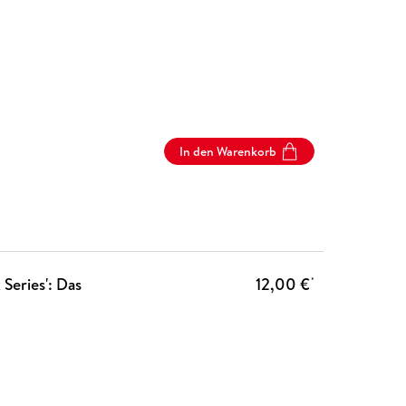
In den Warenkorb
Series': Das
12,00 €
*