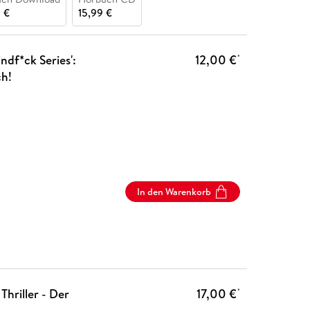
 €
15,99 €
ndf*ck Series':
12,00 €
*
ch!
In den Warenkorb
Thriller - Der
17,00 €
*