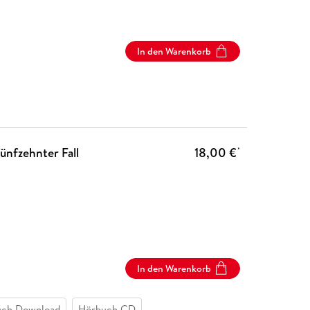
In den Warenkorb
ünfzehnter Fall
18,00 €
*
In den Warenkorb
ch Download
Hörbuch CD