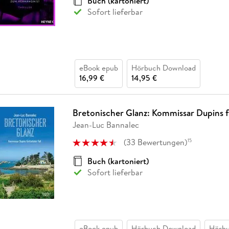
Buch (kartoniert)
Fremdsprachige Bücher
n Lernhilfen
 Jugendbücher
eiber
Hörbuch Downloads im Bundle
Sofort lieferbar
cher
 Vergleich
 Puzzlezubehör
Lernen
New Adult
STABILO
Taschenbücher
hilfen
hriller
 Backen
er
lender
Ratgeber
op
hriller
Romance
Sachbücher
eBook epub
Hörbuch Download
precher:innen
Science Fiction
16,99 €
14,95 €
Fremdsprachige Bücher
Bretonischer Glanz: Kommissar Dupins f
Jean-Luc Bannalec
(
33
Bewertungen
)
15
Buch (kartoniert)
Sofort lieferbar
eBook epub
Hörbuch Download
Hörbu