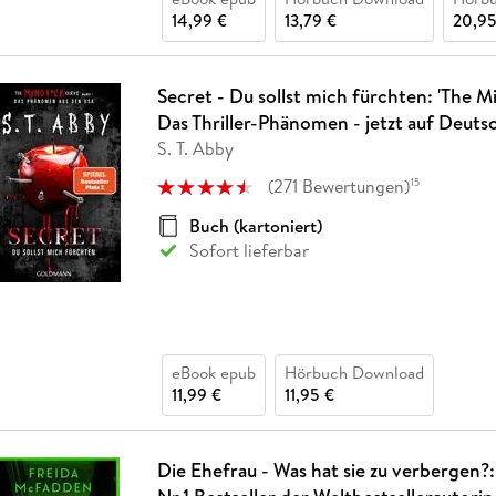
14,99 €
13,79 €
20,95
Secret - Du sollst mich fürchten: 'The Mi
Das Thriller-Phänomen - jetzt auf Deuts
S. T. Abby
(
271
Bewertungen
)
15
Buch (kartoniert)
Sofort lieferbar
eBook epub
Hörbuch Download
11,99 €
11,95 €
Die Ehefrau - Was hat sie zu verbergen?: 