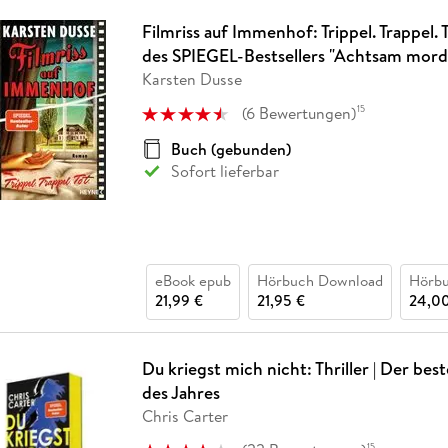
Filmriss auf Immenhof: Trippel. Trappel.
des SPIEGEL-Bestsellers "Achtsam mord
Karsten Dusse
(
6
Bewertungen
)
15
Buch (gebunden)
Sofort lieferbar
eBook epub
Hörbuch Download
Hörb
21,99 €
21,95 €
24,00
Du kriegst mich nicht: Thriller | Der bes
des Jahres
Chris Carter
15