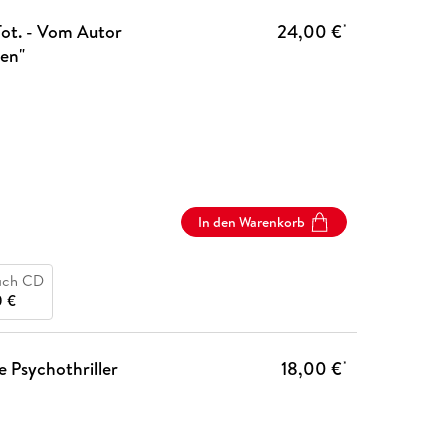
 Tot. - Vom Autor
24,00 €
*
en"
In den Warenkorb
uch CD
 €
te Psychothriller
18,00 €
*