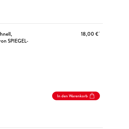
hnell,
18,00 €
*
r von SPIEGEL-
In den Warenkorb