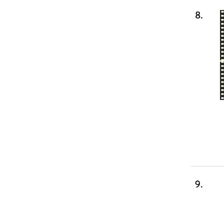
8
.
9
.