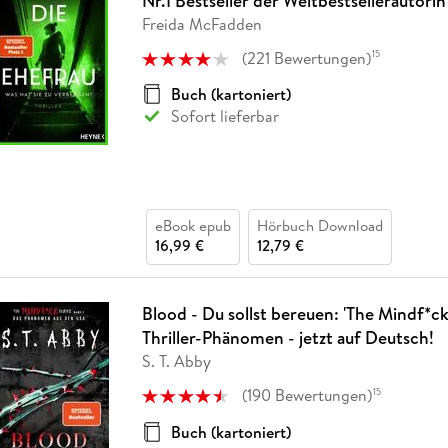
Nr.1 Bestseller der Weltbestsellerautorin
Freida McFadden
(
221
Bewertungen
)
15
Buch (kartoniert)
Sofort lieferbar
eBook epub
Hörbuch Download
16,99 €
12,79 €
Blood - Du sollst bereuen: 'The Mindf*ck 
Thriller-Phänomen - jetzt auf Deutsch!
S. T. Abby
(
190
Bewertungen
)
15
Buch (kartoniert)