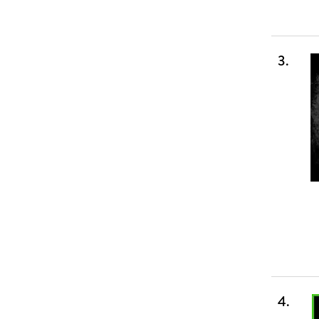
3
.
4
.