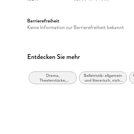
ISBN
9798349694882
Barrierefreiheit
Keine Information zur Barrierefreiheit bekannt
Entdecken Sie mehr
Drama,
Belletristik: allgemein
Theaterstücke,
und literarisch, nicht
Drehbücher
nach Genre