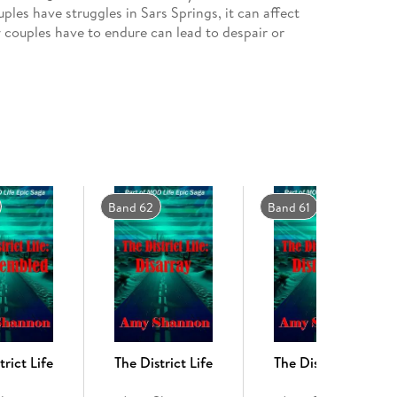
les have struggles in Sars Springs, it can affect
 couples have to endure can lead to despair or
rings to see how they can overcome their struggles,
l as their relationships. Sometimes things are not
ak up, sometimes, things can never be repaired,
Band 62
Band 61
trict Life
The District Life
The District Life