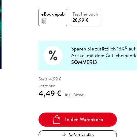
Fremdsprachige Bücher
n Lernhilfen
 Jugendbücher
eiber
Hörbuch Downloads im Bundle
cher
 Vergleich
 Puzzlezubehör
Lernen
New Adult
STABILO
Taschenbücher
eBook epub
Taschenbuch
hilfen
hriller
 Backen
er
lender
Ratgeber
28,99 €
op
hriller
Romance
Sachbücher
precher:innen
Science Fiction
Sparen Sie zusätzlich 13%
auf 
12
Artikel mit dem Gutscheincode
Fremdsprachige Bücher
SOMMER13
Statt
4,99 €
Jetzt nur
4,49 €
inkl. Mwst.
In den Warenkorb
Sofort kaufen