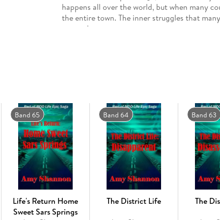
happens all over the world, but when many coup
the entire town. The inner struggles that many
strength.
Follow the lives of several couples in Sars Sp
strain, and resuscitate their inner self, as wel
what they seem, sometimes, things need to bre
and other times, they can be revived.
Band 65
Band 64
Band 63
Life's Return Home
The District Life
The Dis
Sweet Sars Springs