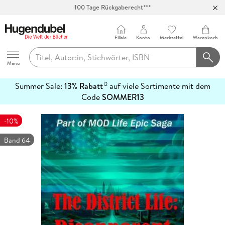
100 Tage Rückgaberecht***
Abholung in über 100 Filialen
Filiale
Konto
Merkzettel
Warenkorb
Hugendubel
Menu
Summer Sale:
13% Rabatt
auf viele Sortimente mit dem
12
mehr
Code
SOMMER13
erfahren
-10%
Band 64