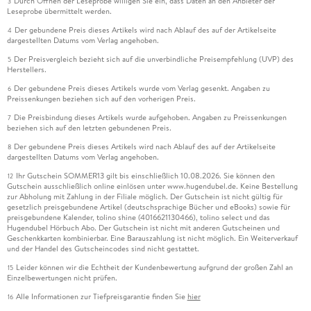
Durch Öffnen der Leseprobe willigen Sie ein, dass Daten an den Anbieter der
3
Leseprobe übermittelt werden.
Der gebundene Preis dieses Artikels wird nach Ablauf des auf der Artikelseite
4
dargestellten Datums vom Verlag angehoben.
Der Preisvergleich bezieht sich auf die unverbindliche Preisempfehlung (UVP) des
5
Herstellers.
Der gebundene Preis dieses Artikels wurde vom Verlag gesenkt. Angaben zu
6
Preissenkungen beziehen sich auf den vorherigen Preis.
Die Preisbindung dieses Artikels wurde aufgehoben. Angaben zu Preissenkungen
7
beziehen sich auf den letzten gebundenen Preis.
Der gebundene Preis dieses Artikels wird nach Ablauf des auf der Artikelseite
8
dargestellten Datums vom Verlag angehoben.
Ihr Gutschein SOMMER13 gilt bis einschließlich 10.08.2026. Sie können den
12
Gutschein ausschließlich online einlösen unter www.hugendubel.de. Keine Bestellung
zur Abholung mit Zahlung in der Filiale möglich. Der Gutschein ist nicht gültig für
gesetzlich preisgebundene Artikel (deutschsprachige Bücher und eBooks) sowie für
preisgebundene Kalender, tolino shine (4016621130466), tolino select und das
Hugendubel Hörbuch Abo. Der Gutschein ist nicht mit anderen Gutscheinen und
Geschenkkarten kombinierbar. Eine Barauszahlung ist nicht möglich. Ein Weiterverkauf
und der Handel des Gutscheincodes sind nicht gestattet.
Leider können wir die Echtheit der Kundenbewertung aufgrund der großen Zahl an
15
Einzelbewertungen nicht prüfen.
Alle Informationen zur Tiefpreisgarantie finden Sie
hier
16