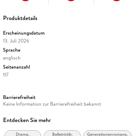
Produktdetails
Erscheinungsdatum
13. Juli 2026
Sprache
englisch
Seitenanzahl
117
Dateigröße
0,29 MB
Barrierefreiheit
Reihe
Keine Information zur Barrierefreiheit bekannt
MOD Life Epic saga, 64
Autor/Autorin
Entdecken Sie mehr
Amy Shannon
Drama,
Belletristik:
Generationenromane,
Verlag/Hersteller