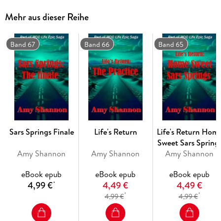
lockdown and all of its residents are dealing with the
Mehr aus dieser Reihe
aftermath of a Military retreat.
The District is in new hands and may be coming to an end.
Band 67
Band 66
Band 65
What will President Rothchild do to the current District? And
will there be any survivors of the toxic gas?
Sars Springs Finale
Life's Return
Life's Return Hom
Sweet Sars Spring
Amy Shannon
Amy Shannon
Amy Shannon
eBook epub
eBook epub
eBook epub
4,99 €
4,49 €
4,49 €
*
*
*
4,99 €
4,99 €