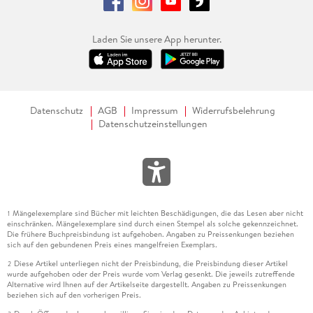
Laden Sie unsere App herunter.
Datenschutz
AGB
Impressum
Widerrufsbelehrung
Datenschutzeinstellungen
Mängelexemplare sind Bücher mit leichten Beschädigungen, die das Lesen aber nicht
1
einschränken. Mängelexemplare sind durch einen Stempel als solche gekennzeichnet.
Die frühere Buchpreisbindung ist aufgehoben. Angaben zu Preissenkungen beziehen
sich auf den gebundenen Preis eines mangelfreien Exemplars.
Diese Artikel unterliegen nicht der Preisbindung, die Preisbindung dieser Artikel
2
wurde aufgehoben oder der Preis wurde vom Verlag gesenkt. Die jeweils zutreffende
Alternative wird Ihnen auf der Artikelseite dargestellt. Angaben zu Preissenkungen
beziehen sich auf den vorherigen Preis.