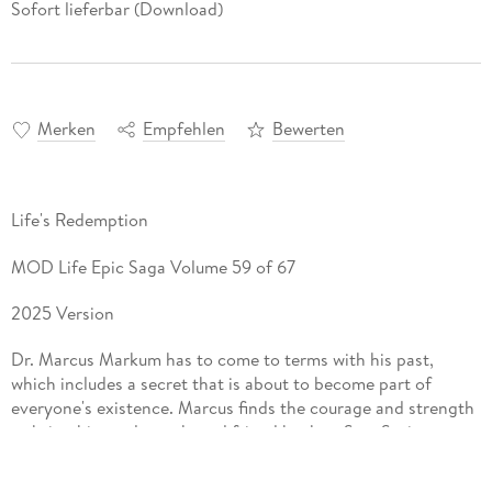
Sofort lieferbar (Download)
Merken
Empfehlen
Bewerten
Life's Redemption
MOD Life Epic Saga Volume 59 of 67
2025 Version
Dr. Marcus Markum has to come to terms with his past,
which includes a secret that is about to become part of
everyone's existence. Marcus finds the courage and strength
to bring his newly awakened friend back to Sars Springs.
Unfortunately, this man was one of the most feared . . . a
serial murder and rapist . . . but do the citizens have a reason