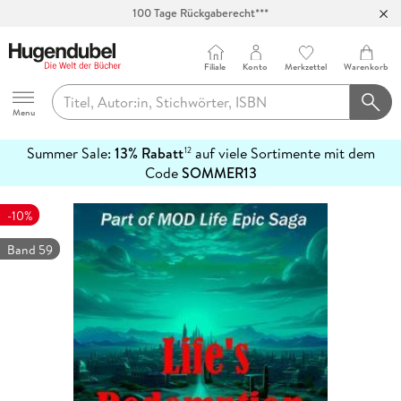
100 Tage Rückgaberecht***
Abholung in über 100 Filialen
Filiale
Konto
Merkzettel
Warenkorb
Hugendubel
Menu
Summer Sale:
13% Rabatt
auf viele Sortimente mit dem
12
mehr
Code
SOMMER13
erfahren
-10%
Band 59