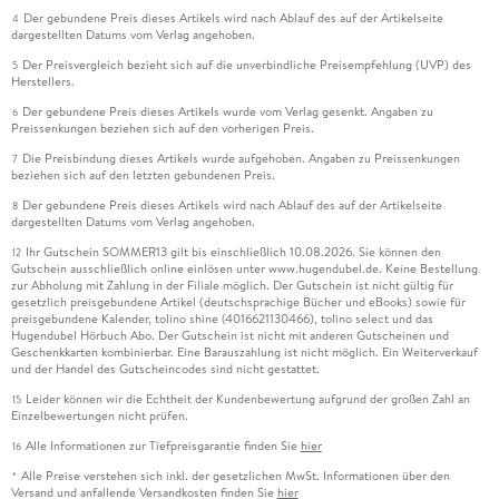
Der gebundene Preis dieses Artikels wird nach Ablauf des auf der Artikelseite
4
dargestellten Datums vom Verlag angehoben.
Der Preisvergleich bezieht sich auf die unverbindliche Preisempfehlung (UVP) des
5
Herstellers.
Der gebundene Preis dieses Artikels wurde vom Verlag gesenkt. Angaben zu
6
Preissenkungen beziehen sich auf den vorherigen Preis.
Die Preisbindung dieses Artikels wurde aufgehoben. Angaben zu Preissenkungen
7
beziehen sich auf den letzten gebundenen Preis.
Der gebundene Preis dieses Artikels wird nach Ablauf des auf der Artikelseite
8
dargestellten Datums vom Verlag angehoben.
Ihr Gutschein SOMMER13 gilt bis einschließlich 10.08.2026. Sie können den
12
Gutschein ausschließlich online einlösen unter www.hugendubel.de. Keine Bestellung
zur Abholung mit Zahlung in der Filiale möglich. Der Gutschein ist nicht gültig für
gesetzlich preisgebundene Artikel (deutschsprachige Bücher und eBooks) sowie für
preisgebundene Kalender, tolino shine (4016621130466), tolino select und das
Hugendubel Hörbuch Abo. Der Gutschein ist nicht mit anderen Gutscheinen und
Geschenkkarten kombinierbar. Eine Barauszahlung ist nicht möglich. Ein Weiterverkauf
und der Handel des Gutscheincodes sind nicht gestattet.
Leider können wir die Echtheit der Kundenbewertung aufgrund der großen Zahl an
15
Einzelbewertungen nicht prüfen.
Alle Informationen zur Tiefpreisgarantie finden Sie
hier
16
Alle Preise verstehen sich inkl. der gesetzlichen MwSt. Informationen über den
*
Versand und anfallende Versandkosten finden Sie
hier