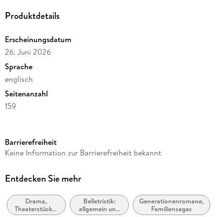
Produktdetails
Erscheinungsdatum
26. Juni 2026
Sprache
englisch
Seitenanzahl
159
Dateigröße
0,33 MB
Barrierefreiheit
Reihe
Keine Information zur Barrierefreiheit bekannt
MOD Life Epic saga, 59
Autor/Autorin
Entdecken Sie mehr
Amy Shannon
Drama,
Belletristik:
Generationenromane,
Verlag/Hersteller
Theaterstücke,
allgemein und
Familiensagas
Essence Enterprises
Drehbücher
literarisch,