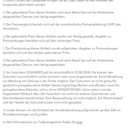
Durch Öffnen der Leseprobe willigen Sie ein, dass Daten an den Anbieter der
3
Leseprobe übermittelt werden.
Der gebundene Preis dieses Artikels wird nach Ablauf des auf der Artikelseite
4
dargestellten Datums vom Verlag angehoben.
Der Preisvergleich bezieht sich auf die unverbindliche Preisempfehlung (UVP) des
5
Herstellers.
Der gebundene Preis dieses Artikels wurde vom Verlag gesenkt. Angaben zu
6
Preissenkungen beziehen sich auf den vorherigen Preis.
Die Preisbindung dieses Artikels wurde aufgehoben. Angaben zu Preissenkungen
7
beziehen sich auf den letzten gebundenen Preis.
Der gebundene Preis dieses Artikels wird nach Ablauf des auf der Artikelseite
8
dargestellten Datums vom Verlag angehoben.
Ihr Gutschein SOMMER13 gilt bis einschließlich 10.08.2026. Sie können den
12
Gutschein ausschließlich online einlösen unter www.hugendubel.de. Keine Bestellung
zur Abholung mit Zahlung in der Filiale möglich. Der Gutschein ist nicht gültig für
gesetzlich preisgebundene Artikel (deutschsprachige Bücher und eBooks) sowie für
preisgebundene Kalender, tolino shine (4016621130466), tolino select und das
Hugendubel Hörbuch Abo. Der Gutschein ist nicht mit anderen Gutscheinen und
Geschenkkarten kombinierbar. Eine Barauszahlung ist nicht möglich. Ein Weiterverkauf
und der Handel des Gutscheincodes sind nicht gestattet.
Leider können wir die Echtheit der Kundenbewertung aufgrund der großen Zahl an
15
Einzelbewertungen nicht prüfen.
Alle Informationen zur Tiefpreisgarantie finden Sie
hier
16