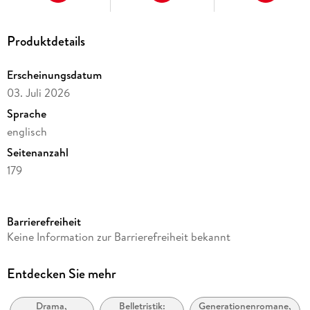
Produktdetails
Erscheinungsdatum
03. Juli 2026
Sprache
englisch
Seitenanzahl
179
Dateigröße
0,36 MB
Barrierefreiheit
Reihe
Keine Information zur Barrierefreiheit bekannt
MOD Life Epic saga, 61
Autor/Autorin
Entdecken Sie mehr
Amy Shannon
Drama,
Belletristik:
Generationenromane,
Verlag/Hersteller