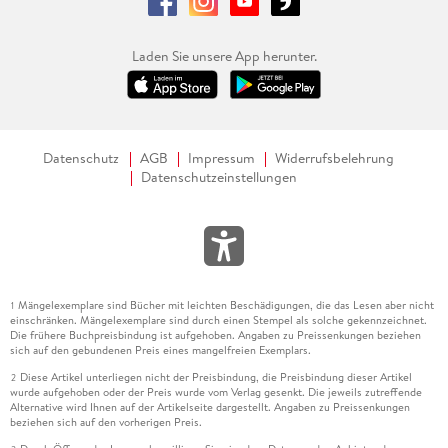
Laden Sie unsere App herunter.
Datenschutz
AGB
Impressum
Widerrufsbelehrung
Datenschutzeinstellungen
Mängelexemplare sind Bücher mit leichten Beschädigungen, die das Lesen aber nicht
1
einschränken. Mängelexemplare sind durch einen Stempel als solche gekennzeichnet.
Die frühere Buchpreisbindung ist aufgehoben. Angaben zu Preissenkungen beziehen
sich auf den gebundenen Preis eines mangelfreien Exemplars.
Diese Artikel unterliegen nicht der Preisbindung, die Preisbindung dieser Artikel
2
wurde aufgehoben oder der Preis wurde vom Verlag gesenkt. Die jeweils zutreffende
Alternative wird Ihnen auf der Artikelseite dargestellt. Angaben zu Preissenkungen
beziehen sich auf den vorherigen Preis.