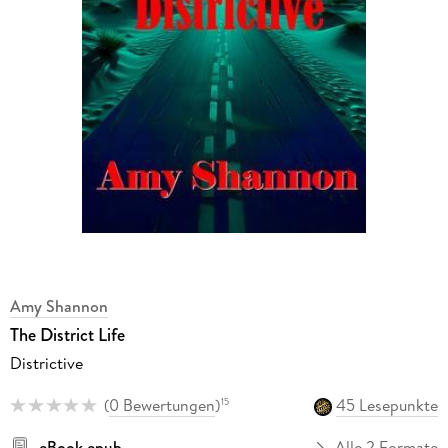
Amy Shannon
The District Life
Districtive
(
0 Bewertungen
)
45 Lesepunkte
15
eBook epub
Alle 2 Formate