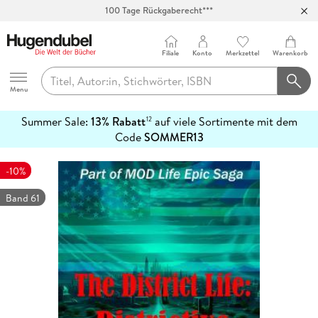
100 Tage Rückgaberecht***
Abholung in über 100 Filialen
Filiale
Konto
Merkzettel
Warenkorb
Hugendubel
Menu
Summer Sale:
13% Rabatt
auf viele Sortimente mit dem
12
mehr
Code
SOMMER13
erfahren
-10%
Band 61