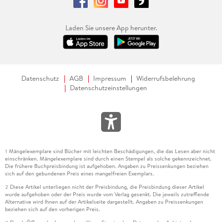
Laden Sie unsere App herunter.
Datenschutz
AGB
Impressum
Widerrufsbelehrung
Datenschutzeinstellungen
Mängelexemplare sind Bücher mit leichten Beschädigungen, die das Lesen aber nicht
1
einschränken. Mängelexemplare sind durch einen Stempel als solche gekennzeichnet.
Die frühere Buchpreisbindung ist aufgehoben. Angaben zu Preissenkungen beziehen
sich auf den gebundenen Preis eines mangelfreien Exemplars.
Diese Artikel unterliegen nicht der Preisbindung, die Preisbindung dieser Artikel
2
wurde aufgehoben oder der Preis wurde vom Verlag gesenkt. Die jeweils zutreffende
Alternative wird Ihnen auf der Artikelseite dargestellt. Angaben zu Preissenkungen
beziehen sich auf den vorherigen Preis.