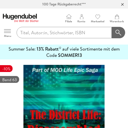
100 Tage Rückgaberecht***
Abholung in über 100 Filialen
Filiale
Konto
Merkzettel
Warenkorb
Hugendubel
Menu
Summer Sale:
13% Rabatt
auf viele Sortimente mit dem
12
mehr
Code
SOMMER13
erfahren
-10%
Band 63