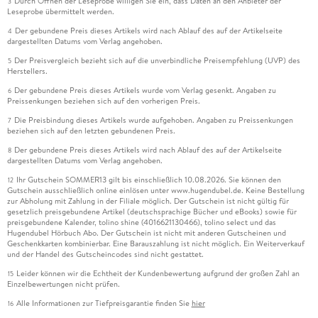
Durch Öffnen der Leseprobe willigen Sie ein, dass Daten an den Anbieter der
3
Leseprobe übermittelt werden.
Der gebundene Preis dieses Artikels wird nach Ablauf des auf der Artikelseite
4
dargestellten Datums vom Verlag angehoben.
Der Preisvergleich bezieht sich auf die unverbindliche Preisempfehlung (UVP) des
5
Herstellers.
Der gebundene Preis dieses Artikels wurde vom Verlag gesenkt. Angaben zu
6
Preissenkungen beziehen sich auf den vorherigen Preis.
Die Preisbindung dieses Artikels wurde aufgehoben. Angaben zu Preissenkungen
7
beziehen sich auf den letzten gebundenen Preis.
Der gebundene Preis dieses Artikels wird nach Ablauf des auf der Artikelseite
8
dargestellten Datums vom Verlag angehoben.
Ihr Gutschein SOMMER13 gilt bis einschließlich 10.08.2026. Sie können den
12
Gutschein ausschließlich online einlösen unter www.hugendubel.de. Keine Bestellung
zur Abholung mit Zahlung in der Filiale möglich. Der Gutschein ist nicht gültig für
gesetzlich preisgebundene Artikel (deutschsprachige Bücher und eBooks) sowie für
preisgebundene Kalender, tolino shine (4016621130466), tolino select und das
Hugendubel Hörbuch Abo. Der Gutschein ist nicht mit anderen Gutscheinen und
Geschenkkarten kombinierbar. Eine Barauszahlung ist nicht möglich. Ein Weiterverkauf
und der Handel des Gutscheincodes sind nicht gestattet.
Leider können wir die Echtheit der Kundenbewertung aufgrund der großen Zahl an
15
Einzelbewertungen nicht prüfen.
Alle Informationen zur Tiefpreisgarantie finden Sie
hier
16