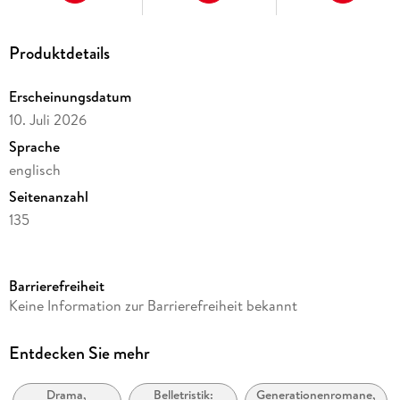
Produktdetails
Erscheinungsdatum
10. Juli 2026
Sprache
englisch
Seitenanzahl
135
Dateigröße
0,30 MB
Barrierefreiheit
Reihe
Keine Information zur Barrierefreiheit bekannt
MOD Life Epic saga, 63
Autor/Autorin
Entdecken Sie mehr
Amy Shannon
Drama,
Belletristik:
Generationenromane,
Verlag/Hersteller