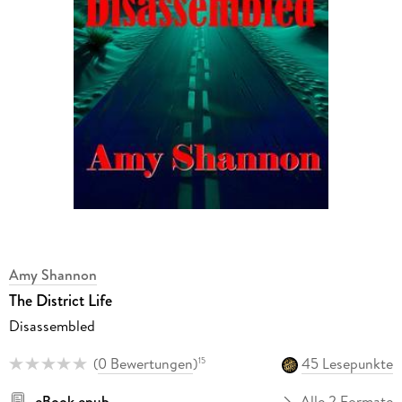
Amy Shannon
The District Life
Disassembled
(
0 Bewertungen
)
45 Lesepunkte
15
eBook epub
Alle 2 Formate