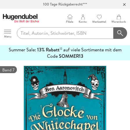
100 Tage Rückgaberecht***
Abholung in über 100 Filialen
Filiale
Konto
Merkzettel
Warenkorb
Hugendubel
Menu
Summer Sale:
13% Rabatt
auf viele Sortimente mit dem
12
mehr
Code
SOMMER13
erfahren
Band 7