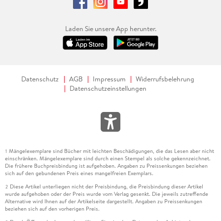
Laden Sie unsere App herunter.
Datenschutz
AGB
Impressum
Widerrufsbelehrung
Datenschutzeinstellungen
Mängelexemplare sind Bücher mit leichten Beschädigungen, die das Lesen aber nicht
1
einschränken. Mängelexemplare sind durch einen Stempel als solche gekennzeichnet.
Die frühere Buchpreisbindung ist aufgehoben. Angaben zu Preissenkungen beziehen
sich auf den gebundenen Preis eines mangelfreien Exemplars.
Diese Artikel unterliegen nicht der Preisbindung, die Preisbindung dieser Artikel
2
wurde aufgehoben oder der Preis wurde vom Verlag gesenkt. Die jeweils zutreffende
Alternative wird Ihnen auf der Artikelseite dargestellt. Angaben zu Preissenkungen
beziehen sich auf den vorherigen Preis.