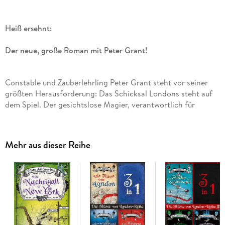
Heiß ersehnt:
Der neue, große Roman mit Peter Grant!
Constable und Zauberlehrling Peter Grant steht vor seiner
größten Herausforderung: Das Schicksal Londons steht auf
dem Spiel. Der gesichtslose Magier, verantwortlich für
grauenvolle übernatürliche Verbrechen, ist zwar endlich
demaskiert und auf der Flucht. Doch er verfolgt einen
perfiden Plan, der ganz London in den Abgrund stürzen
Mehr aus dieser Reihe
könnte. Um den Gesichtslosen zu stoppen, muss Peter all
seine magischen Kräfte aufbieten - und einen bösen alten
Bekannten kontaktieren: Mr. Punch, den mörderischen Geist
des Aufruhrs und der Rebellion.