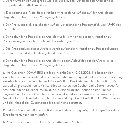
Durch Öffnen der Leseprobe willigen Sie ein, dass Daten an den Anbieter der
3
Leseprobe übermittelt werden.
Der gebundene Preis dieses Artikels wird nach Ablauf des auf der Artikelseite
4
dargestellten Datums vom Verlag angehoben.
Der Preisvergleich bezieht sich auf die unverbindliche Preisempfehlung (UVP) des
5
Herstellers.
Der gebundene Preis dieses Artikels wurde vom Verlag gesenkt. Angaben zu
6
Preissenkungen beziehen sich auf den vorherigen Preis.
Die Preisbindung dieses Artikels wurde aufgehoben. Angaben zu Preissenkungen
7
beziehen sich auf den letzten gebundenen Preis.
Der gebundene Preis dieses Artikels wird nach Ablauf des auf der Artikelseite
8
dargestellten Datums vom Verlag angehoben.
Ihr Gutschein SOMMER13 gilt bis einschließlich 10.08.2026. Sie können den
12
Gutschein ausschließlich online einlösen unter www.hugendubel.de. Keine Bestellung
zur Abholung mit Zahlung in der Filiale möglich. Der Gutschein ist nicht gültig für
gesetzlich preisgebundene Artikel (deutschsprachige Bücher und eBooks) sowie für
preisgebundene Kalender, tolino shine (4016621130466), tolino select und das
Hugendubel Hörbuch Abo. Der Gutschein ist nicht mit anderen Gutscheinen und
Geschenkkarten kombinierbar. Eine Barauszahlung ist nicht möglich. Ein Weiterverkauf
und der Handel des Gutscheincodes sind nicht gestattet.
Leider können wir die Echtheit der Kundenbewertung aufgrund der großen Zahl an
15
Einzelbewertungen nicht prüfen.
Alle Informationen zur Tiefpreisgarantie finden Sie
hier
16