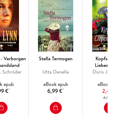
 - Verborgen
Stella Termogen
Kopfsalat und
mandsland
Liebeskummer
. Schröder
Utta Danella
Doris Jannausch
k epub
eBook epub
eBook epub
99 €
6,99 €
2,49 €
*
*
4
4,99 €