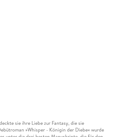
eckte sie ihre Liebe zur Fantasy, die sie
r Debütroman »Whisper - Königin der Diebe« wurde
s unter die drei besten Manuskripte, die für den