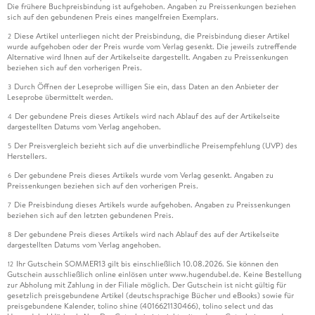
Die frühere Buchpreisbindung ist aufgehoben. Angaben zu Preissenkungen beziehen
sich auf den gebundenen Preis eines mangelfreien Exemplars.
Diese Artikel unterliegen nicht der Preisbindung, die Preisbindung dieser Artikel
2
wurde aufgehoben oder der Preis wurde vom Verlag gesenkt. Die jeweils zutreffende
Alternative wird Ihnen auf der Artikelseite dargestellt. Angaben zu Preissenkungen
beziehen sich auf den vorherigen Preis.
Durch Öffnen der Leseprobe willigen Sie ein, dass Daten an den Anbieter der
3
Leseprobe übermittelt werden.
Der gebundene Preis dieses Artikels wird nach Ablauf des auf der Artikelseite
4
dargestellten Datums vom Verlag angehoben.
Der Preisvergleich bezieht sich auf die unverbindliche Preisempfehlung (UVP) des
5
Herstellers.
Der gebundene Preis dieses Artikels wurde vom Verlag gesenkt. Angaben zu
6
Preissenkungen beziehen sich auf den vorherigen Preis.
Die Preisbindung dieses Artikels wurde aufgehoben. Angaben zu Preissenkungen
7
beziehen sich auf den letzten gebundenen Preis.
Der gebundene Preis dieses Artikels wird nach Ablauf des auf der Artikelseite
8
dargestellten Datums vom Verlag angehoben.
Ihr Gutschein SOMMER13 gilt bis einschließlich 10.08.2026. Sie können den
12
Gutschein ausschließlich online einlösen unter www.hugendubel.de. Keine Bestellung
zur Abholung mit Zahlung in der Filiale möglich. Der Gutschein ist nicht gültig für
gesetzlich preisgebundene Artikel (deutschsprachige Bücher und eBooks) sowie für
preisgebundene Kalender, tolino shine (4016621130466), tolino select und das