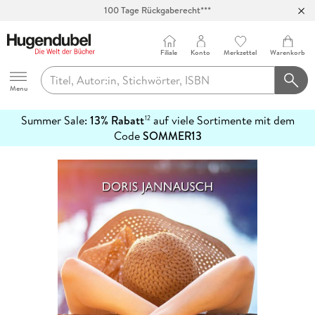
100 Tage Rückgaberecht***
Abholung in über 100 Filialen
Filiale
Konto
Merkzettel
Warenkorb
Hugendubel
Menu
Summer Sale:
13% Rabatt
auf viele Sortimente mit dem
12
mehr
Code
SOMMER13
erfahren