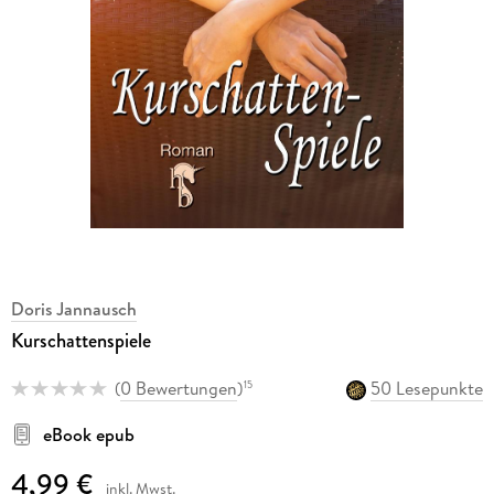
Doris Jannausch
Kurschattenspiele
(
0 Bewertungen
)
50 Lesepunkte
15
eBook epub
4,99 €
inkl. Mwst.