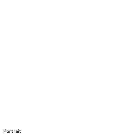
EPUB
ISBN
9783957512949
Portrait