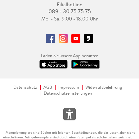
Filialhotline
089 - 30 75 75 75
Mo. - Sa. 9.00 - 18.00 Uhr
Laden Sie unsere App herunter.
Datenschutz
AGB
Impressum
Widerrufsbelehrung
Datenschutzeinstellungen
Mängelexemplare sind Bücher mit leichten Beschädigungen, die das Lesen aber nicht
1
einschränken. Mängelexemplare sind durch einen Stempel als solche gekennzeichnet.